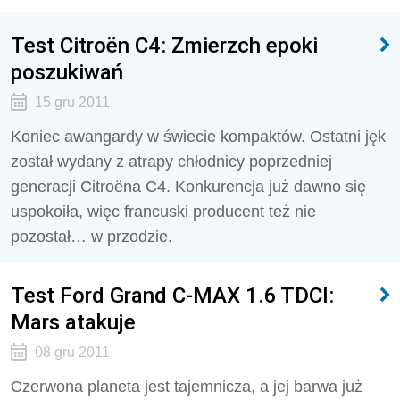
Test Citroën C4: Zmierzch epoki
poszukiwań
15 gru 2011
Koniec awangardy w świecie kompaktów. Ostatni jęk
został wydany z atrapy chłodnicy poprzedniej
generacji Citroëna C4. Konkurencja już dawno się
uspokoiła, więc francuski producent też nie
pozostał… w przodzie.
Test Ford Grand C-MAX 1.6 TDCI:
Mars atakuje
08 gru 2011
Czerwona planeta jest tajemnicza, a jej barwa już