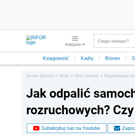
Kategorie
Księgowość
Kadry
Biznes
S
»
»
»
Strona główna
Moto
Moto porady
Eksploatacja au
Jak odpalić samoch
rozruchowych? Czy 
Subskrybuj nas na Youtube
Zapisz