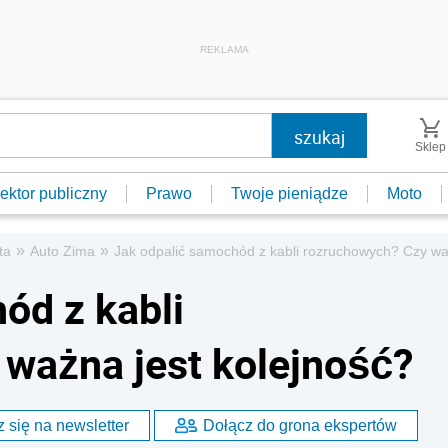
REKLAMA
Sklep
ektor publiczny
Prawo
Twoje pieniądze
Moto
»
»
ta
Auto Zima
Jak odpalić samochód z kabli rozruchowych? Czy wa
ód z kabli
ważna jest kolejność?
 się na newsletter
Dołącz do grona ekspertów