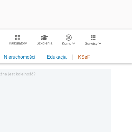
Kalkulatory
Szkolenia
Konto
Serwisy
Nieruchomości
Edukacja
KSeF
żna jest kolejność?