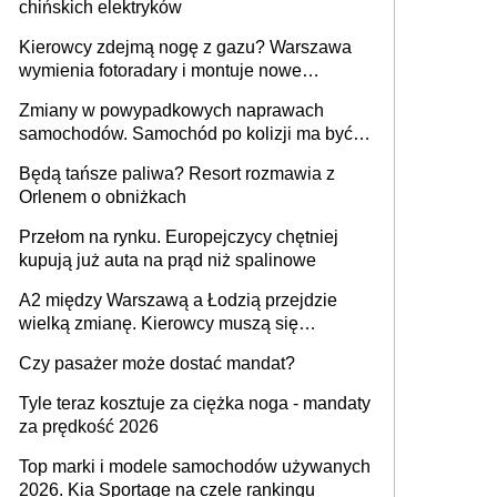
chińskich elektryków
Kierowcy zdejmą nogę z gazu? Warszawa
wymienia fotoradary i montuje nowe
urządzenia
Zmiany w powypadkowych naprawach
samochodów. Samochód po kolizji ma być
przywrócony do stanu zgodnego z
Będą tańsze paliwa? Resort rozmawia z
technologią producenta
Orlenem o obniżkach
Przełom na rynku. Europejczycy chętniej
kupują już auta na prąd niż spalinowe
A2 między Warszawą a Łodzią przejdzie
wielką zmianę. Kierowcy muszą się
przygotować
Czy pasażer może dostać mandat?
Tyle teraz kosztuje za ciężka noga - mandaty
za prędkość 2026
Top marki i modele samochodów używanych
2026. Kia Sportage na czele rankingu