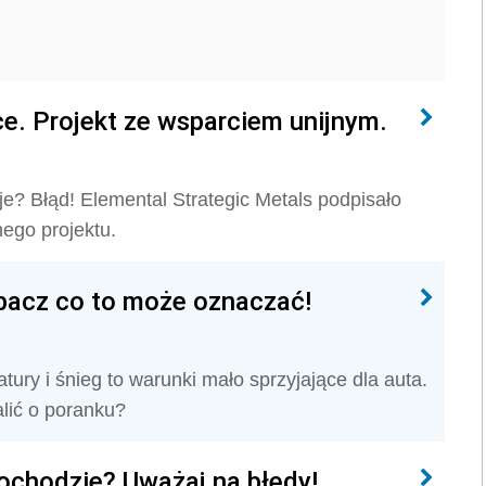
e. Projekt ze wsparciem unijnym.
je? Błąd! Elemental Strategic Metals podpisało
ego projektu.
bacz co to może oznaczać!
ury i śnieg to warunki mało sprzyjające dla auta.
alić o poranku?
ochodzie? Uważaj na błędy!