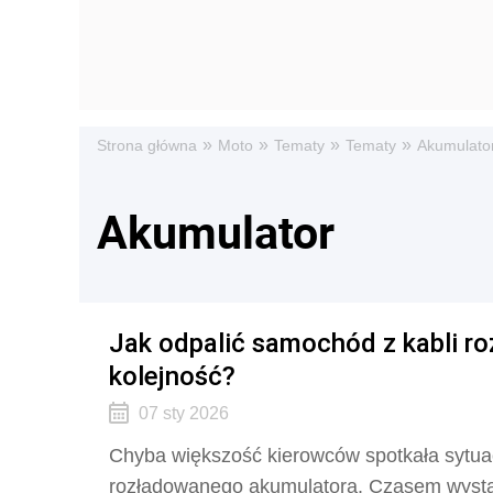
»
»
»
»
Strona główna
Moto
Tematy
Tematy
Akumulato
Akumulator
Jak odpalić samochód z kabli r
kolejność?
07 sty 2026
Chyba większość kierowców spotkała sytuacj
rozładowanego akumulatora. Czasem wysta