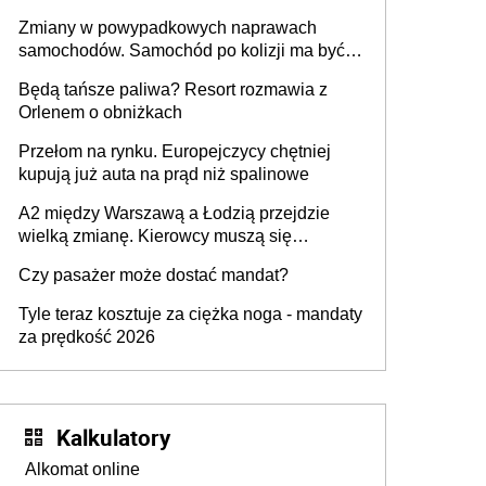
urządzenia
Zmiany w powypadkowych naprawach
samochodów. Samochód po kolizji ma być
przywrócony do stanu zgodnego z
Będą tańsze paliwa? Resort rozmawia z
technologią producenta
Orlenem o obniżkach
Przełom na rynku. Europejczycy chętniej
kupują już auta na prąd niż spalinowe
A2 między Warszawą a Łodzią przejdzie
wielką zmianę. Kierowcy muszą się
przygotować
Czy pasażer może dostać mandat?
Tyle teraz kosztuje za ciężka noga - mandaty
za prędkość 2026
Kalkulatory
Alkomat online