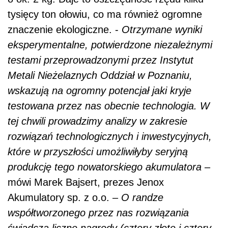
tysięcy ton ołowiu, co ma również ogromne
znaczenie ekologiczne. -
Otrzymane wyniki
eksperymentalne, potwierdzone niezależnymi
testami przeprowadzonymi przez Instytut
Metali Nieżelaznych Oddział w Poznaniu,
wskazują na ogromny potencjał jaki kryje
testowana przez nas obecnie technologia. W
tej chwili prowadzimy analizy w zakresie
rozwiązań technologicznych i inwestycyjnych,
które w przyszłości umożliwiłyby seryjną
produkcję tego nowatorskiego akumulatora
–
mówi Marek Bajsert, prezes Jenox
Akumulatory sp. z o.o. –
O randze
współtworzonego przez nas rozwiązania
świadczą liczne nagrody (cztery złote i cztery