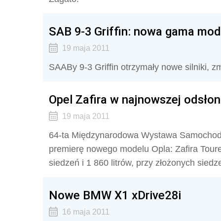
SAB 9-3 Griffin: nowa gama mo
19 maja 2011
SAABy 9-3 Griffin otrzymały nowe silniki, 
Opel Zafira w najnowszej odsłon
19 maja 2011
64-ta Międzynarodowa Wystawa Samochodo
premierę nowego modelu Opla: Zafira Tourer.
siedzeń i 1 860 litrów, przy złożonych sie
Nowe BMW X1 xDrive28i
16 maja 2011