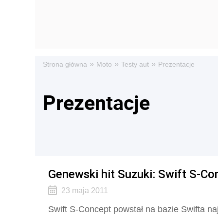
»
»
»
Strona główna
Moto
Testy aut
Prezentacje
Prezentacje
Genewski hit Suzuki: Swift S-Co
23 maja 2011
Swift S-Concept powstał na bazie Swifta n