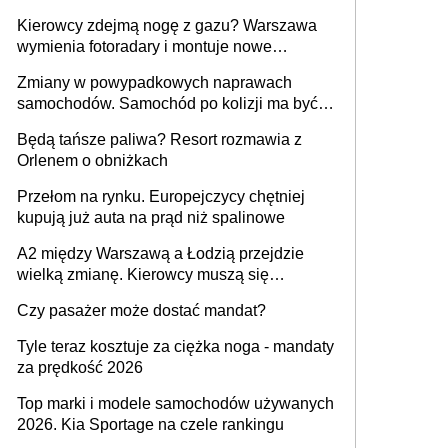
Kierowcy zdejmą nogę z gazu? Warszawa
wymienia fotoradary i montuje nowe
urządzenia
Zmiany w powypadkowych naprawach
samochodów. Samochód po kolizji ma być
przywrócony do stanu zgodnego z
Będą tańsze paliwa? Resort rozmawia z
technologią producenta
Orlenem o obniżkach
Przełom na rynku. Europejczycy chętniej
kupują już auta na prąd niż spalinowe
A2 między Warszawą a Łodzią przejdzie
wielką zmianę. Kierowcy muszą się
przygotować
Czy pasażer może dostać mandat?
Tyle teraz kosztuje za ciężka noga - mandaty
za prędkość 2026
Top marki i modele samochodów używanych
2026. Kia Sportage na czele rankingu