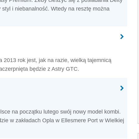
lasy Premium. Żeby cieszyć się z posiadania Delty
styl i niebanalność. Wtedy na resztę można
2013 rok jest, jak na razie, wielką tajemnicą
zaczerpnięta będzie z Astry GTC.
olsce na początku lutego swój nowy model kombi.
ie w zakładach Opla w Ellesmere Port w Wielkiej