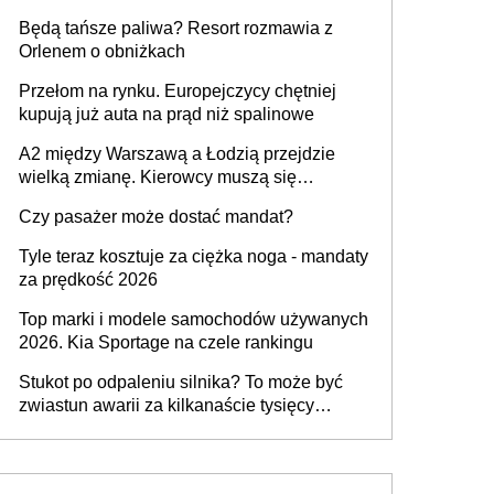
przywrócony do stanu zgodnego z
Będą tańsze paliwa? Resort rozmawia z
technologią producenta
Orlenem o obniżkach
Przełom na rynku. Europejczycy chętniej
kupują już auta na prąd niż spalinowe
A2 między Warszawą a Łodzią przejdzie
wielką zmianę. Kierowcy muszą się
przygotować
Czy pasażer może dostać mandat?
Tyle teraz kosztuje za ciężka noga - mandaty
za prędkość 2026
Top marki i modele samochodów używanych
2026. Kia Sportage na czele rankingu
Stukot po odpaleniu silnika? To może być
zwiastun awarii za kilkanaście tysięcy
złotych