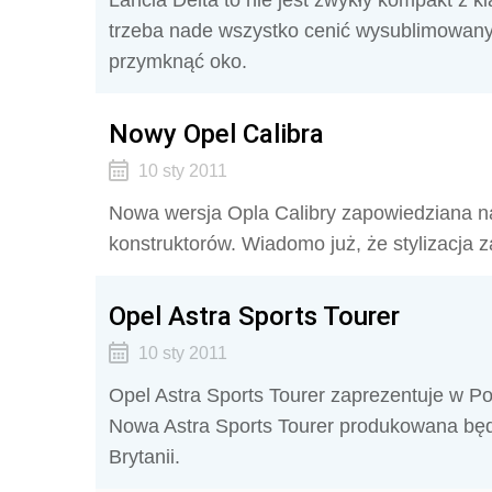
Lancia Delta to nie jest zwykły kompakt z k
trzeba nade wszystko cenić wysublimowany 
przymknąć oko.
Nowy Opel Calibra
10 sty 2011
Nowa wersja Opla Calibry zapowiedziana na 
konstruktorów. Wiadomo już, że stylizacja 
Opel Astra Sports Tourer
10 sty 2011
Opel Astra Sports Tourer zaprezentuje w P
Nowa Astra Sports Tourer produkowana będz
Brytanii.