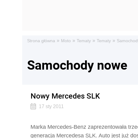
»
»
»
»
Strona główna
Moto
Tematy
Tematy
Samochod
Samochody nowe
Nowy Mercedes SLK
17 sty 2011
Marka Mercedes-Benz zaprezentowała trzeci
generacja Mercedesa SLK. Auto jest już do