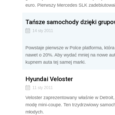
euro. Pierwszy Mercedes SLK zadebiutował
Tańsze samochody dzięki grup
14 sty 2011
Powstaje pierwsze w Polce platforma, któ
nawet o 20%. Aby wydać mniej na nowe aut
kupnem auta tej samej marki.
Hyundai Veloster
11 sty 2011
Veloster zaprezentowany właśnie w Detroit
modę mini-coupe. Ten trzydrzwiowy samochó
młodych.