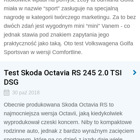
miała w nazwie “sport” zasługuje na specjalną
nagrodę w kategorii twórczego marketingu. Za to bez
dwóch zdań jest wygodnym mini “mini” Vanem - co
jednak stawia pod znakiem zapytania jego
praktyczność jako taką. Oto test Volkswagena Golfa
Sportsvan w wersji Comfortline.
Test Skoda Octavia RS 245 2.0 TSI
DSG
30 paź 2018
Obecnie produkowana Skoda Octavia RS to
najmocniejsza wersja Octavii, jaką kiedykolwiek
wyprodukował czeski koncern. Niby to kompaktowe
rodzinne auto, jednak z bardzo wyraźnym zacięciem
sportowym, które na co dzień z jazdy daje wiele