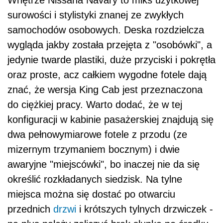
Wnętrze Nissana Navary to miks użytkowej
surowości i stylistyki znanej ze zwykłych
samochodów osobowych. Deska rozdzielcza
wygląda jakby została przejęta z "osobówki", a
jedynie twarde plastiki, duże przyciski i pokrętła
oraz proste, acz całkiem wygodne fotele dają
znać, że wersja King Cab jest przeznaczona
do ciężkiej pracy. Warto dodać, że w tej
konfiguracji w kabinie pasażerskiej znajdują się
dwa pełnowymiarowe fotele z przodu (ze
mizernym trzymaniem bocznym) i dwie
awaryjne "miejscówki", bo inaczej nie da się
określić rozkładanych siedzisk. Na tylne
miejsca można się dostać po otwarciu
przednich
drzwi
i krótszych tylnych drzwiczek -