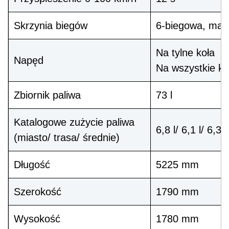
Skrzynia biegów
6-biegowa, man
Na tylne koła
Napęd
Na wszystkie koł
Zbiornik paliwa
73 l
Katalogowe zużycie paliwa
6,8 l/ 6,1 l/ 6,3 l
(miasto/ trasa/ średnie)
Długość
5225
mm
Szerokość
1790 mm
Wysokość
1780
mm