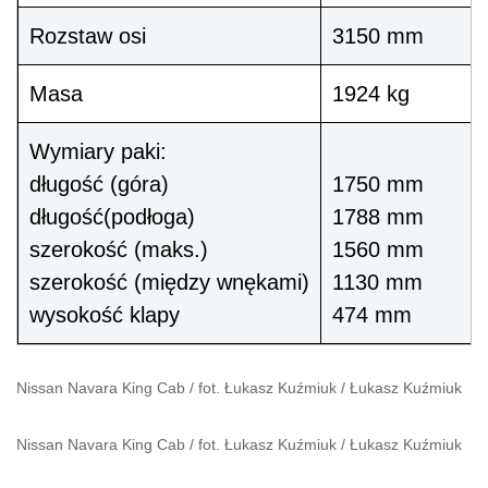
Rozstaw osi
3150
mm
Masa
1924
kg
Wymiary paki:
długość (góra)
1750 mm
długość(podłoga)
1788 mm
szerokość (maks.)
1560 mm
szerokość (między wnękami)
1130 mm
wysokość klapy
474 mm
Nissan Navara King Cab / fot. Łukasz Kuźmiuk
/
Łukasz Kuźmiuk
Nissan Navara King Cab / fot. Łukasz Kuźmiuk
/
Łukasz Kuźmiuk