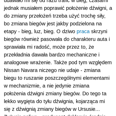
udawało mi się od razu trafić w bieg, czasami
jednak musiałem poprawić położenie dźwigni, a
do zmiany przełożeń trzeba użyć trochę siły,
bo zmiana biegów jest jakby podzielona na
etapy - bieg, luz, bieg. O dziwo
praca
skrzyni
biegów również pasowała do charakteru auta i
sprawiała mi radość, może przez to, że
przekładnia dawała bardzo mechaniczne i
analogowe wrażenie. Także pod tym względem
Nissan Navara niczego nie udaje - zmiana
biegu to ruszanie poszczególnymi elementami
w mechanizmie, a nie jedynie zmiana
położenia dźwigni zmiany biegów. Do tego ta
lekko wygięta do tyłu dźwignia, kojarząca mi
się z dźwignią zmiany biegów w Ursusie...