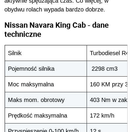
aktywnie spędzająca czas. Co więcej, w
obydwu rolach wypada bardzo dobrze.
Nissan Navara King Cab - dane
techniczne
Silnik
Turbodiesel R4
Pojemność silnika
2298
cm3
Moc maksymalna
160 KM przy 37
Maks mom. obrotowy
403 Nm w zakre
Prędkość maksymalna
172 km/h
Przyspieszenie 0-100 km/h
12 s