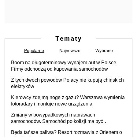
Tematy
Popularne
Najnowsze
Wybrane
Boom na długoterminowy wynajem aut w Polsce.
Firmy odchodzą od kupowania samochodów
Z tych dwóch powodów Polacy nie kupują chińskich
elektryków
Kierowcy zdejmą nogę z gazu? Warszawa wymienia
fotoradary i montuje nowe urządzenia
Zmiany w powypadkowych naprawach
samochodów. Samochód po kolizji ma być
przywrócony do stanu zgodnego z technologią
Będą tańsze paliwa? Resort rozmawia z Orlenem o
producenta