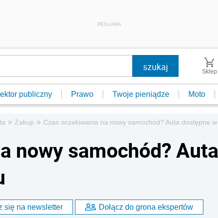
REKLAMA
Sklep
ektor publiczny
Prawo
Twoje pieniądze
Moto
»
»
ta
Zakup
Czas oczekiwania na nowy samochód? Auta dostępne w 
na nowy samochód? Aut
u
 się na newsletter
Dołącz do grona ekspertów