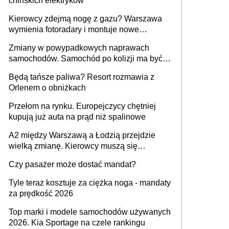
chińskich elektryków
Kierowcy zdejmą nogę z gazu? Warszawa
wymienia fotoradary i montuje nowe
urządzenia
Zmiany w powypadkowych naprawach
samochodów. Samochód po kolizji ma być
przywrócony do stanu zgodnego z
Będą tańsze paliwa? Resort rozmawia z
technologią producenta
Orlenem o obniżkach
Przełom na rynku. Europejczycy chętniej
kupują już auta na prąd niż spalinowe
A2 między Warszawą a Łodzią przejdzie
wielką zmianę. Kierowcy muszą się
przygotować
Czy pasażer może dostać mandat?
Tyle teraz kosztuje za ciężka noga - mandaty
za prędkość 2026
Top marki i modele samochodów używanych
2026. Kia Sportage na czele rankingu