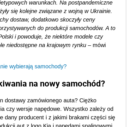
nietypowych warunkach. Na postpandemiczne
yły się kolejne związane z wojną w Ukrainie.
uchy dostaw, dodatkowo skoczyły ceny
orzystywanych do produkcji samochodów. A to
olski i powoduje, że niektóre modele czy
óle niedostępne na krajowym rynku
– mówi
panie wybierają samochody?
ekiwania na nowy samochód?
min dostawy zamówionego auta? Ciężko
a czy wersje napędowe. Wszystko zależy od
nie dany producent i z jakimi brakami części się
dukcji aut z logo Kia i napędami spalinowymi