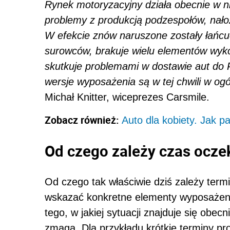
Rynek motoryzacyjny działa obecnie w 
problemy z produkcją podzespołów, nałoż
W efekcie znów naruszone zostały łańc
surowców, brakuje wielu elementów wyk
skutkuje problemami w dostawie aut do P
wersje wyposażenia są w tej chwili w og
Michał Knitter, wiceprezes Carsmile.
Zobacz również:
Auto dla kobiety. Jak 
Od czego zależy czas ocz
Od czego tak właściwie dziś zależy ter
wskazać konkretne elementy wyposażeni
tego, w jakiej sytuacji znajduje się obec
zmaga. Dla przykładu krótkie terminy pro