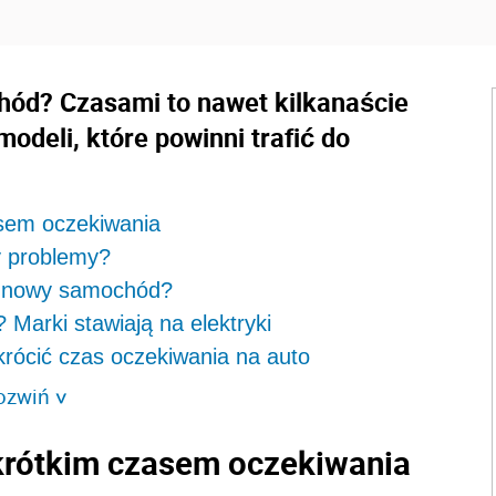
ód? Czasami to nawet kilkanaście
odeli, które powinni trafić do
asem oczekiwania
y problemy?
a nowy samochód?
arki stawiają na elektryki
rócić czas oczekiwania na auto
ozwiń
>
 krótkim czasem oczekiwania