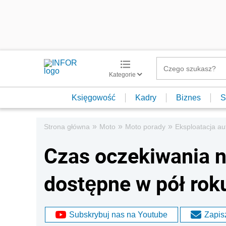
Kategorie
Księgowość
Kadry
Biznes
S
»
»
»
Strona główna
Moto
Moto porady
Eksploatacja au
Czas oczekiwania 
dostępne w pół rok
Subskrybuj nas na Youtube
Zapisz