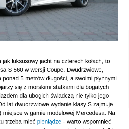
a jak luksusowy jacht na czterech kołach, to
desa S 560 w wersji Coupe. Dwudrzwiowe,
a ponad 5 metrów długości, a swoimi płynnymi
ojarzy się z morskimi statkami dla bogatych
jazdem dla ubogich świadczą nie tylko jego
. Od lat dwudrzwiowe wydanie klasy S zajmuje
ze) miejsce w gamie modelowej Mercedesa. Na
tu trzeba mieć
pieniądze
- warto wspomnieć