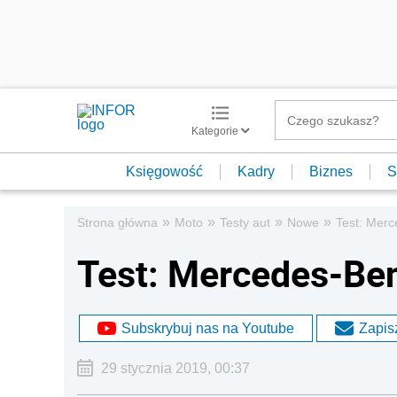
Kategorie
Księgowość
Kadry
Biznes
S
»
»
»
»
Strona główna
Moto
Testy aut
Nowe
Test: Mer
Test: Mercedes-Be
Subskrybuj nas na Youtube
Zapisz
29 stycznia 2019, 00:37