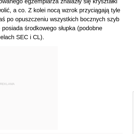
towanego egzemplarza znalazły się kryształki
ić, a co. Z kolei nocą wzrok przyciągają tyle
aś po opuszczeniu wszystkich bocznych szyb
 posiada środkowego słupka (podobne
elach SEC i CL).
REKLAMA