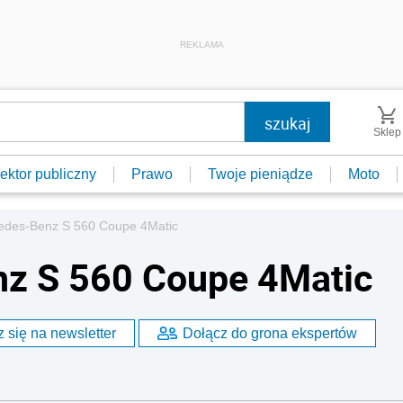
REKLAMA
Sklep
ektor publiczny
Prawo
Twoje pieniądze
Moto
cedes-Benz S 560 Coupe 4Matic
nz S 560 Coupe 4Matic
 się na newsletter
Dołącz do grona ekspertów