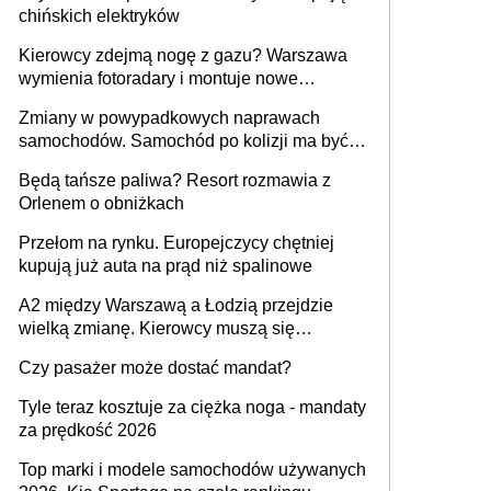
chińskich elektryków
Kierowcy zdejmą nogę z gazu? Warszawa
wymienia fotoradary i montuje nowe
urządzenia
Zmiany w powypadkowych naprawach
samochodów. Samochód po kolizji ma być
przywrócony do stanu zgodnego z
Będą tańsze paliwa? Resort rozmawia z
technologią producenta
Orlenem o obniżkach
Przełom na rynku. Europejczycy chętniej
kupują już auta na prąd niż spalinowe
A2 między Warszawą a Łodzią przejdzie
wielką zmianę. Kierowcy muszą się
przygotować
Czy pasażer może dostać mandat?
Tyle teraz kosztuje za ciężka noga - mandaty
za prędkość 2026
Top marki i modele samochodów używanych