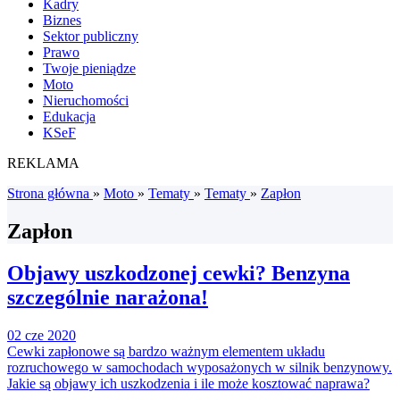
Kadry
Biznes
Sektor publiczny
Prawo
Twoje pieniądze
Moto
Nieruchomości
Edukacja
KSeF
REKLAMA
Strona główna
»
Moto
»
Tematy
»
Tematy
»
Zapłon
Zapłon
Objawy uszkodzonej cewki? Benzyna
szczególnie narażona!
02 cze 2020
Cewki zapłonowe są bardzo ważnym elementem układu
rozruchowego w samochodach wyposażonych w silnik benzynowy.
Jakie są objawy ich uszkodzenia i ile może kosztować naprawa?