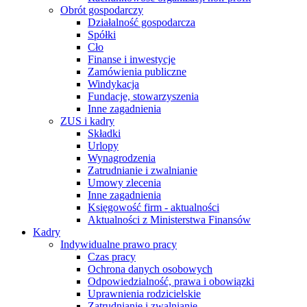
Obrót gospodarczy
Działalność gospodarcza
Spółki
Cło
Finanse i inwestycje
Zamówienia publiczne
Windykacja
Fundacje, stowarzyszenia
Inne zagadnienia
ZUS i kadry
Składki
Urlopy
Wynagrodzenia
Zatrudnianie i zwalnianie
Umowy zlecenia
Inne zagadnienia
Księgowość firm - aktualności
Aktualności z Ministerstwa Finansów
Kadry
Indywidualne prawo pracy
Czas pracy
Ochrona danych osobowych
Odpowiedzialność, prawa i obowiązki
Uprawnienia rodzicielskie
Zatrudnianie i zwalnianie