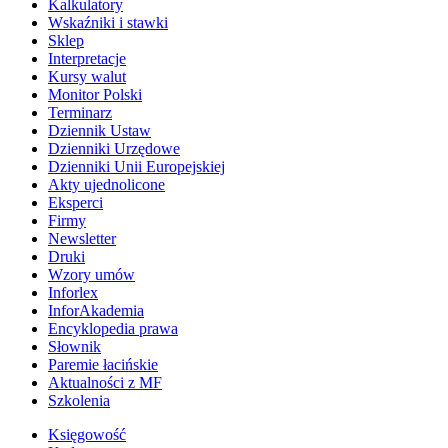
Kalkulatory
Wskaźniki i stawki
Sklep
Interpretacje
Kursy walut
Monitor Polski
Terminarz
Dziennik Ustaw
Dzienniki Urzędowe
Dzienniki Unii Europejskiej
Akty ujednolicone
Eksperci
Firmy
Newsletter
Druki
Wzory umów
Inforlex
InforAkademia
Encyklopedia prawa
Słownik
Paremie łacińskie
Aktualności z MF
Szkolenia
Księgowość