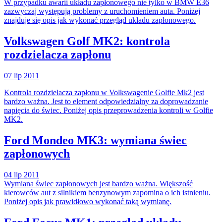
W przypadku awarii układu zapłonowego nie tylko w BMW E36
zazwyczaj występują problemy z uruchomieniem auta. Poniżej
znajduje się opis jak wykonać przegląd układu zapłonowego.
Volkswagen Golf MK2: kontrola
rozdzielacza zapłonu
07 lip 2011
Kontrola rozdzielacza zapłonu w Volkswagenie Golfie Mk2 jest
bardzo ważna. Jest to element odpowiedzialny za doprowadzanie
napięcia do świec. Poniżej opis przeprowadzenia kontroli w Golfie
MK2.
Ford Mondeo MK3: wymiana świec
zapłonowych
04 lip 2011
Wymiana świec zapłonowych jest bardzo ważna. Większość
kierowców aut z silnikiem benzynowym zapomina o ich istnieniu.
Poniżej opis jak prawidłowo wykonać taką wymianę.