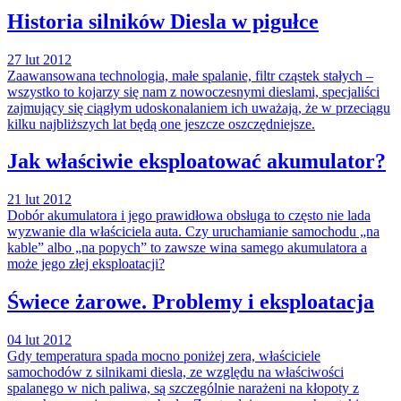
Historia silników Diesla w pigułce
27 lut 2012
Zaawansowana technologia, małe spalanie, filtr cząstek stałych –
wszystko to kojarzy się nam z nowoczesnymi dieslami, specjaliści
zajmujący się ciągłym udoskonalaniem ich uważają, że w przeciągu
kilku najbliższych lat będą one jeszcze oszczędniejsze.
Jak właściwie eksploatować akumulator?
21 lut 2012
Dobór akumulatora i jego prawidłowa obsługa to często nie lada
wyzwanie dla właściciela auta. Czy uruchamianie samochodu „na
kable” albo „na popych” to zawsze wina samego akumulatora a
może jego złej eksploatacji?
Świece żarowe. Problemy i eksploatacja
04 lut 2012
Gdy temperatura spada mocno poniżej zera, właściciele
samochodów z silnikami diesla, ze względu na właściwości
spalanego w nich paliwa, są szczególnie narażeni na kłopoty z