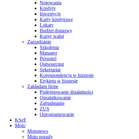
Notowania
Kredyty
Inwestycje
Karty kredytowe
Lokaty
Budżet domowy
Kursy walut
Zarządzanie
Szkolenia
Manager
Personel
Outsourcing
Sekretariat
Korespondencja w biznesie
Etykieta w biznesie
Zakładam firmę
Podejmowanie działalności
Opodatkowanie
Zatrudnianie
ZUS
Oprogramowanie
KSeF
Moto
Motonews
Moto porady