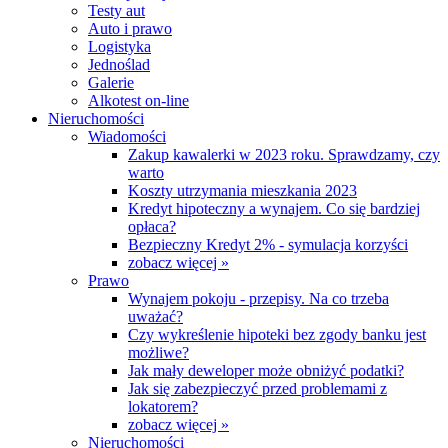
Testy aut
Auto i prawo
Logistyka
Jednoślad
Galerie
Alkotest on-line
Nieruchomości
Wiadomości
Zakup kawalerki w 2023 roku. Sprawdzamy, czy
warto
Koszty utrzymania mieszkania 2023
Kredyt hipoteczny a wynajem. Co się bardziej
opłaca?
Bezpieczny Kredyt 2% - symulacja korzyści
zobacz więcej »
Prawo
Wynajem pokoju - przepisy. Na co trzeba
uważać?
Czy wykreślenie hipoteki bez zgody banku jest
możliwe?
Jak mały deweloper może obniżyć podatki?
Jak się zabezpieczyć przed problemami z
lokatorem?
zobacz więcej »
Nieruchomości