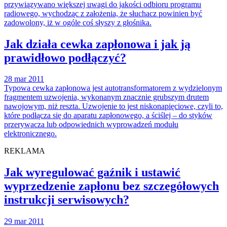
przywiązywano większej uwagi do jakości odbioru programu
radiowego, wychodząc z założenia, że słuchacz powinien być
zadowolony, iż w ogóle coś słyszy z głośnika.
Jak działa cewka zapłonowa i jak ją
prawidłowo podłączyć?
28 mar 2011
Typowa cewka zapłonowa jest autotransformatorem z wydzielonym
fragmentem uzwojenia, wykonanym znacznie grubszym drutem
nawojowym, niż reszta. Uzwojenie to jest niskonapięciowe, czyli to,
które podłącza się do aparatu zapłonowego, a ściślej – do styków
przerywacza lub odpowiednich wyprowadzeń modułu
elektronicznego.
REKLAMA
Jak wyregulować gaźnik i ustawić
wyprzedzenie zapłonu bez szczegółowych
instrukcji serwisowych?
29 mar 2011