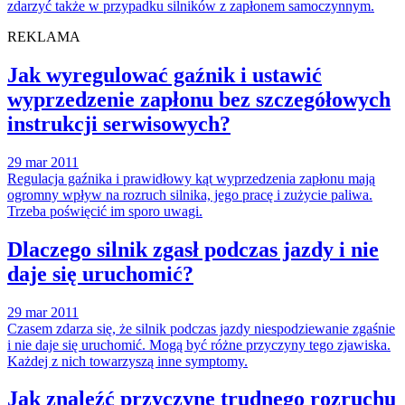
zdarzyć także w przypadku silników z zapłonem samoczynnym.
REKLAMA
Jak wyregulować gaźnik i ustawić
wyprzedzenie zapłonu bez szczegółowych
instrukcji serwisowych?
29 mar 2011
Regulacja gaźnika i prawidłowy kąt wyprzedzenia zapłonu mają
ogromny wpływ na rozruch silnika, jego pracę i zużycie paliwa.
Trzeba poświęcić im sporo uwagi.
Dlaczego silnik zgasł podczas jazdy i nie
daje się uruchomić?
29 mar 2011
Czasem zdarza się, że silnik podczas jazdy niespodziewanie zgaśnie
i nie daje się uruchomić. Mogą być różne przyczyny tego zjawiska.
Każdej z nich towarzyszą inne symptomy.
Jak znaleźć przyczynę trudnego rozruchu