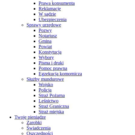
Prawa konsumenta
Reklamacje
W sądzie
Ubezpieczenia
Sprawy urzędowe
Pozwy
Notariusz
Gmina
Powiat
Konstytucja
Wybory
Pisma i druki
Pomoc prawna
Egzekucja komornicza
Służby mundurowe
Wojsko
Policja
Straż Pożarna
Leśnictwo
Straż Graniczna
Straż miejska
Twoje pieniądze
Zarobki
Świadczenia
Oszczędności