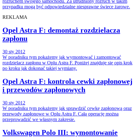
rozruchem swojego samochodu. Za utrudniony rozruch w takim
przypadku mogą być odpowiedzialne niesprawne świece żarowe.
REKLAMA
Opel Astra F: demontaż rozdzielacza
zapłonu
30 sty 2012
W poradniku tym pokażemy jak wymontować i zamontować
rozdzielacz zapłonu w Oplu Astra F. Poniżej znajduje się opis krok
po kroku jak dokonać takiej wymiany.
Opel Astra F: kontrola cewki zapłonowej
i przewodów zapłonowych
30 sty 2012
W poradniku tym pokażemy jak sprawdzić cewkę zapłonową oraz
przewody zapłonowe w Oplu Astra F. Całą operację można
przeprowadzić we własnym zakresie.
Volkswagen Polo III: wymontowanie