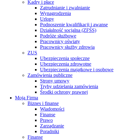
Kadry i płace
Zatrudnianie i zwalnianie
Wynagrodzenia
Urlopy
Podnoszenie kwalifikacji i awanse
Działalność socjalna (ZFŚS)
Podróże służbowe
Pracownicy oświaty
Pracownicy służby zdrowia
ZUS
Ubezpieczenia społeczne
Ubezpieczenia zdrowotne
Ubezpieczenia majątkowe i osobowe
Zamówienia publiczne
Strony umowy
Tryby udzielania zamówienia
Środki ochrony prawnej
Moja Firma
Biznes i finanse
Wiadomości
Finanse
Prawo
Zarządzanie
Poradniki
Finanse