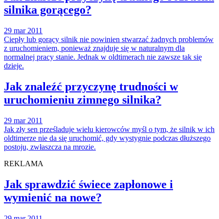
silnika gorącego?
29 mar 2011
Ciepły lub gorący silnik nie powinien stwarzać żadnych problemów
z uruchomieniem, ponieważ znajduje się w naturalnym dla
normalnej pracy stanie. Jednak w oldtimerach nie zawsze tak się
dzieje.
Jak znaleźć przyczynę trudności w
uruchomieniu zimnego silnika?
29 mar 2011
Jak zły sen prześladuje wielu kierowców myśl o tym, że silnik w ich
oldtimerze nie da się uruchomić, gdy wystygnie podczas dłuższego
postoju, zwłaszcza na mrozie.
REKLAMA
Jak sprawdzić świece zapłonowe i
wymienić na nowe?
29 mar 2011