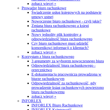
zobacz więcej »
Prowadzę biuro rachunkowe
Świadczenie usług księgowych na podstawie
umowy ustnej
Nowoczesne biuro rachunkowe - czyli jakie?
Zmiana biura rachunkowego a księgi
rachunkowe
Nowy jednolity plik kontrolny a
odpowiedzialność biura rachunkowego
Czy biuro rachunkowe musi udzielić
komornikowi informacji o klientach?
zobacz więcej »
Korzystam z biura rachunkowego
3 argumenty za wyborem nowoczesnego biura
Odpowiedzialność biura rachunkowego -
orzecznictwo
E-dokumentacja pracownicza prowadzona w
biurze rachunkowym
Odpowiedzialność za rachunkowość, gdy
prowadzenie ksiąg rachunkowych powierzono
biuru rachunkowemu
zobacz więcej »
INFORLEX
INFORLEX Biuro Rachunkowe
INFORLEX Księgowość