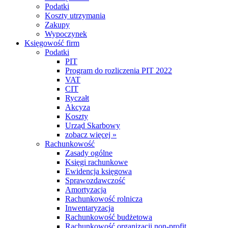
Podatki
Koszty utrzymania
Zakupy
Wypoczynek
Księgowość firm
Podatki
PIT
Program do rozliczenia PIT 2022
VAT
CIT
Ryczałt
Akcyza
Koszty
Urząd Skarbowy
zobacz więcej »
Rachunkowość
Zasady ogólne
Księgi rachunkowe
Ewidencja księgowa
Sprawozdawczość
Amortyzacja
Rachunkowość rolnicza
Inwentaryzacja
Rachunkowość budżetowa
Rachunkowość organizacji non-profit