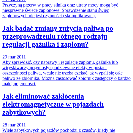
Przyczyną przerw w pracy silnika oraz utraty mocy mogą być
niesprawne świece zapłonowe. Sprawdzenie stanu świec
zapłonowych nie jest czynnością skomplikowaną.
Jak badać zmiany zużycia paliwa po
przeprowadzeniu różnego rodzaju
regulacji gaźnika i zapłonu?
29 mar 2011
Aby sprawdzić, czy naprawy i regulacje zapłonu, gaźnika lub
wtryskiwaczy przyniosły spodziewane efekty w postaci
oszczędności paliwa, wcale nie trzeba czekać, aż wypali się całe
paliwo ze zbiornika. Można zastosować zbiornik zastępczy o bardzo
małej pojemności.
Jak eliminować zakłócenia
elektromagnetyczne w pojazdach
zabytkowych?
28 mar 2011
Wiele zabytkowych pojazdów pochodzi z czasów, kiedy nie