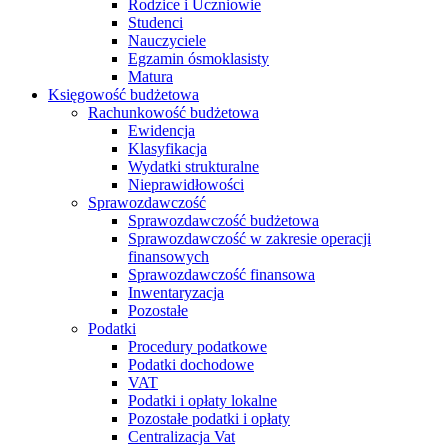
Rodzice i Uczniowie
Studenci
Nauczyciele
Egzamin ósmoklasisty
Matura
Księgowość budżetowa
Rachunkowość budżetowa
Ewidencja
Klasyfikacja
Wydatki strukturalne
Nieprawidłowości
Sprawozdawczość
Sprawozdawczość budżetowa
Sprawozdawczość w zakresie operacji
finansowych
Sprawozdawczość finansowa
Inwentaryzacja
Pozostałe
Podatki
Procedury podatkowe
Podatki dochodowe
VAT
Podatki i opłaty lokalne
Pozostałe podatki i opłaty
Centralizacja Vat