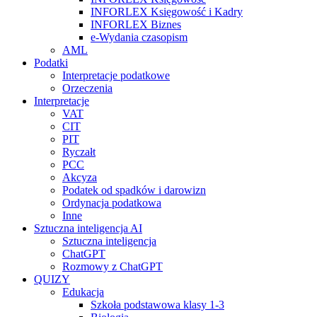
INFORLEX Księgowość i Kadry
INFORLEX Biznes
e-Wydania czasopism
AML
Podatki
Interpretacje podatkowe
Orzeczenia
Interpretacje
VAT
CIT
PIT
Ryczałt
PCC
Akcyza
Podatek od spadków i darowizn
Ordynacja podatkowa
Inne
Sztuczna inteligencja AI
Sztuczna inteligencja
ChatGPT
Rozmowy z ChatGPT
QUIZY
Edukacja
Szkoła podstawowa klasy 1-3