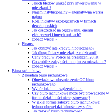
Jakich błędów unikać przy inwestowaniu w
mieszkania?
Najem instytucjonalny – alternatywna wersja
najmu
Rola inicjatyw ekologicznych w firmach
deweloperskich
Jak oszczędzać na ogrzewaniu, energii
elektrycznej i innych opłatach?
zobacz więcej »
Finanse
Jak obniżyć ratę kredytu hipotecznego?
Jak długo Polacy mieszkają z rodzicami?
Ceny prądu w Polsce na przestrzeni 20 lat
Co zrobić z zaległościami opłat za mieszkanie?
zobacz więcej »
Biura rachunkowe
Zakładam biuro rachunkowe
Obowiązkowe ubezpieczenie OC biura
rachunkowego
Wybór lokalu i urządzenie biura
Czy biuro rachunkowe może być prowadzone w
formie działalności nierejestrowanej?
W jakiej formie założyć biuro rachunkowe:
jednoosobowej działalności czy spółki
Jak założyć biuro rachunkowe?