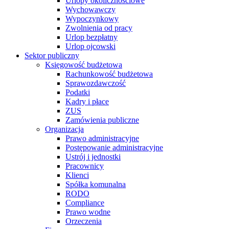
Urlopy okolicznościowe
Wychowawczy
Wypoczynkowy
Zwolnienia od pracy
Urlop bezpłatny
Urlop ojcowski
Sektor publiczny
Księgowość budżetowa
Rachunkowość budżetowa
Sprawozdawczość
Podatki
Kadry i płace
ZUS
Zamówienia publiczne
Organizacja
Prawo administracyjne
Postępowanie administracyjne
Ustrój i jednostki
Pracownicy
Klienci
Spółka komunalna
RODO
Compliance
Prawo wodne
Orzeczenia