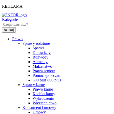
REKLAMA
Kategorie
Prawo
Sprawy rodzinne
Spadki
Darowizny
Rozwody
Alimenty
Małżeństwo
Prawa seniora
Pomoc społeczna
500 plus 800 plus
Sprawy karne
Prawo karne
Kodeks karny
Wykroczenia
Więziennictwo
Konsument i umowy
Umowy