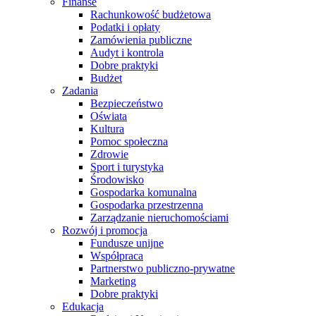
Finanse
Rachunkowość budżetowa
Podatki i opłaty
Zamówienia publiczne
Audyt i kontrola
Dobre praktyki
Budżet
Zadania
Bezpieczeństwo
Oświata
Kultura
Pomoc społeczna
Zdrowie
Sport i turystyka
Środowisko
Gospodarka komunalna
Gospodarka przestrzenna
Zarządzanie nieruchomościami
Rozwój i promocja
Fundusze unijne
Współpraca
Partnerstwo publiczno-prywatne
Marketing
Dobre praktyki
Edukacja