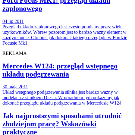
Ford Focus MK1: przegląd układu
zapłonowego
04 lip 2011
Przegląd układu zapłonowego jest często pomijany przez wielu
użytkowników. Wbrew pozorom jest to bardzo ważny element w
każdym aucie. Oto opis jak dokonać takiego przeglądu w Fordzie
Focusie Mk1.
REKLAMA
Mercedes W124: przegląd wstępnego
układu podgrzewania
30 maja 2011
Układ wstępnego podgrzewania silnika jest bardzo ważny w
modelach z silnikiem Diesla. W poradniku tym pokażemy jak
dokonać przeglądu układu podgrzewania w Mercedesie W124.
Jak najprostszymi sposobami utrudnić
złodziejom pracę? Wskazówki
praktyczne