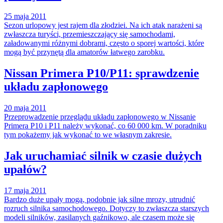
25 maja 2011
Sezon urlopowy jest rajem dla złodziei. Na ich atak narażeni są
zwłaszcza turyści, przemieszczający się samochodami,
załadowanymi różnymi dobrami, często o sporej wartości, które
mogą być przynętą dla amatorów łatwego zarobku.
Nissan Primera P10/P11: sprawdzenie
układu zapłonowego
20 maja 2011
Przeprowadzenie przeglądu układu zapłonowego w Nissanie
Primera P10 i P11 należy wykonać, co 60 000 km. W poradniku
tym pokażemy jak wykonać to we własnym zakresie.
Jak uruchamiać silnik w czasie dużych
upałów?
17 maja 2011
Bardzo duże upały mogą, podobnie jak silne mrozy, utrudnić
rozruch silnika samochodowego. Dotyczy to zwłaszcza starszych
modeli silników, zasilanych gaźnikowo, ale czasem może się