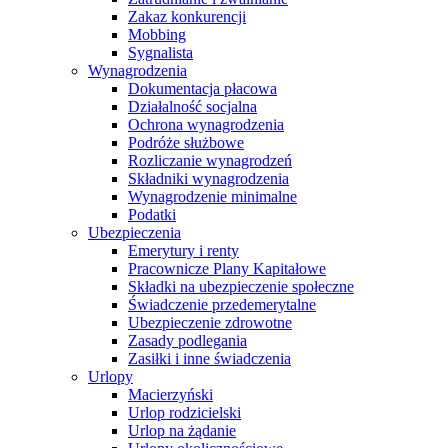
Zakaz konkurencji
Mobbing
Sygnalista
Wynagrodzenia
Dokumentacja płacowa
Działalność socjalna
Ochrona wynagrodzenia
Podróże służbowe
Rozliczanie wynagrodzeń
Składniki wynagrodzenia
Wynagrodzenie minimalne
Podatki
Ubezpieczenia
Emerytury i renty
Pracownicze Plany Kapitałowe
Składki na ubezpieczenie społeczne
Świadczenie przedemerytalne
Ubezpieczenie zdrowotne
Zasady podlegania
Zasiłki i inne świadczenia
Urlopy
Macierzyński
Urlop rodzicielski
Urlop na żądanie