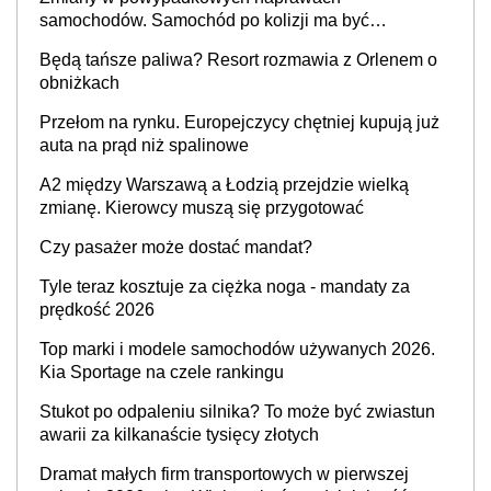
samochodów. Samochód po kolizji ma być
przywrócony do stanu zgodnego z technologią
Będą tańsze paliwa? Resort rozmawia z Orlenem o
producenta
obniżkach
Przełom na rynku. Europejczycy chętniej kupują już
auta na prąd niż spalinowe
A2 między Warszawą a Łodzią przejdzie wielką
zmianę. Kierowcy muszą się przygotować
Czy pasażer może dostać mandat?
Tyle teraz kosztuje za ciężka noga - mandaty za
prędkość 2026
Top marki i modele samochodów używanych 2026.
Kia Sportage na czele rankingu
Stukot po odpaleniu silnika? To może być zwiastun
awarii za kilkanaście tysięcy złotych
Dramat małych firm transportowych w pierwszej