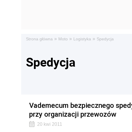
»
»
»
Strona główna
Moto
Logistyka
Spedycja
Spedycja
Vademecum bezpiecznego spedyt
przy organizacji przewozów
20 kwi 2011