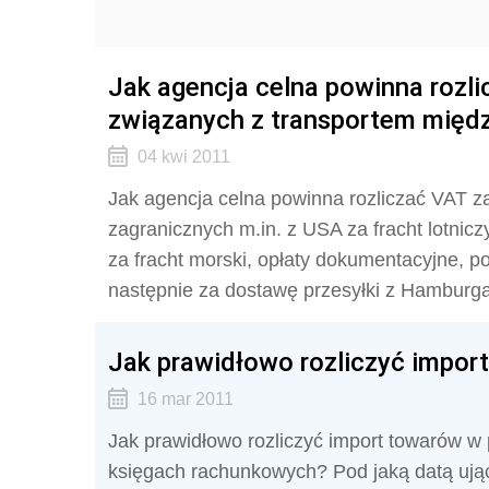
Jak agencja celna powinna rozl
związanych z transportem mię
04 kwi 2011
Jak agencja celna powinna rozliczać VAT z
zagranicznych m.in. z USA za fracht lotnicz
za fracht morski, opłaty dokumentacyjne, p
następnie za dostawę przesyłki z Hamburga
Jak prawidłowo rozliczyć impor
16 mar 2011
Jak prawidłowo rozliczyć import towarów w
księgach rachunkowych? Pod jaką datą ują