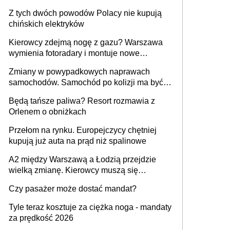
samochodów
Z tych dwóch powodów Polacy nie kupują
chińskich elektryków
Kierowcy zdejmą nogę z gazu? Warszawa
wymienia fotoradary i montuje nowe
urządzenia
Zmiany w powypadkowych naprawach
samochodów. Samochód po kolizji ma być
przywrócony do stanu zgodnego z
Będą tańsze paliwa? Resort rozmawia z
technologią producenta
Orlenem o obniżkach
Przełom na rynku. Europejczycy chętniej
kupują już auta na prąd niż spalinowe
A2 między Warszawą a Łodzią przejdzie
wielką zmianę. Kierowcy muszą się
przygotować
Czy pasażer może dostać mandat?
Tyle teraz kosztuje za ciężka noga - mandaty
za prędkość 2026