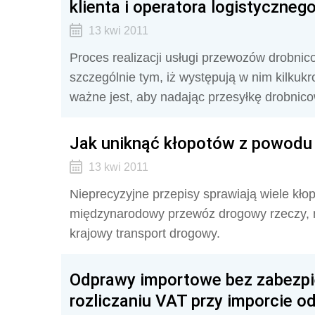
klienta i operatora logistyczneg
13 kwi 2011
Proces realizacji usługi przewozów drobnic
szczególnie tym, iż występują w nim kilkuk
ważne jest, aby nadając przesyłkę drobnic
Jak uniknąć kłopotów z powodu 
13 kwi 2011
Nieprecyzyjne przepisy sprawiają wiele kło
międzynarodowy przewóz drogowy rzeczy, ni
krajowy transport drogowy.
Odprawy importowe bez zabezpie
rozliczaniu VAT przy imporcie od