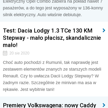
Elektryczny Opel Combo zabiera na pokład nawet 7
pasażerów, a do tego jest wyposażony w 136-konny
silnik elektryczny. Auto właśnie debiutuje.
Test: Dacia Lodgy 1.3 TCe 130 KM
Stepway - mało płacisz, skandalicznie
mało!
20 sie 2020
Choć auto pochodzi z Rumunii, tak naprawdę jest
zestawem elementów znanych ze starszych modeli
Renault. Czy to uwłacza Dacii Lodgy Stepway? W
żadnym razie. Szczególnie że minivan ma asa w
rękawie. Jest wybitnie tani!
Premiery Volkswagena: nowy Caddy