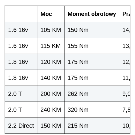
Moc
Moment obrotowy
Przy
1.6 16v
105 KM
150 Nm
14,3
1.6 16v
115 KM
155 Nm
13,4
1.8 16v
120 KM
175 Nm
12,1
1.8 16v
140 KM
175 Nm
11,5
2.0 T
200 KM
262 Nm
9,0 s
2.0 T
240 KM
320 Nm
7,8 s
2.2 Direct
150 KM
215 Nm
10,6