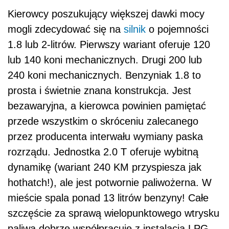
Kierowcy poszukujący większej dawki mocy
mogli zdecydować się na
silnik
o pojemności
1.8 lub 2-litrów. Pierwszy wariant oferuje 120
lub 140 koni mechanicznych. Drugi 200 lub
240 koni mechanicznych. Benzyniak 1.8 to
prosta i świetnie znana konstrukcja. Jest
bezawaryjna, a kierowca powinien pamiętać
przede wszystkim o skróceniu zalecanego
przez producenta interwału wymiany paska
rozrządu. Jednostka 2.0 T oferuje wybitną
dynamikę (wariant 240 KM przyspiesza jak
hothatch!), ale jest potwornie paliwożerna. W
mieście spala ponad 13 litrów benzyny! Całe
szczęście za sprawą wielopunktowego wtrysku
paliwa dobrze współpracuje z instalacją LPG.