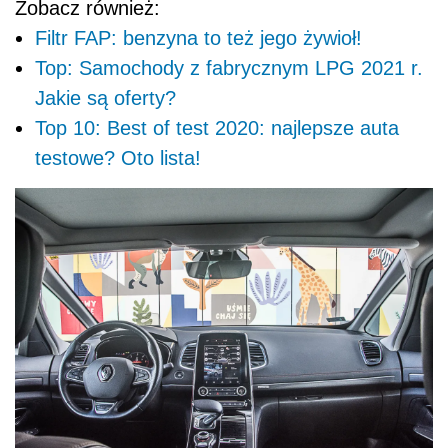
Zobacz również:
Filtr FAP: benzyna to też jego żywioł!
Top: Samochody z fabrycznym LPG 2021 r.
Jakie są oferty?
Top 10: Best of test 2020: najlepsze auta
testowe? Oto lista!