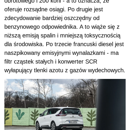
obrotowego i 200 koni - a to oznacza, że
oferuje rozsądne osiągi. Po drugie jest
zdecydowanie bardziej oszczędny od
benzynowego odpowiednika. A to wiąże się z
niższą emisją spalin i mniejszą toksycznością
dla środowiska. Po trzecie francuski diesel jest
naszpikowany emisyjnymi wynalazkami - ma
filtr cząstek stałych i konwerter SCR
wyłapujący tlenki azotu z gazów wydechowych.