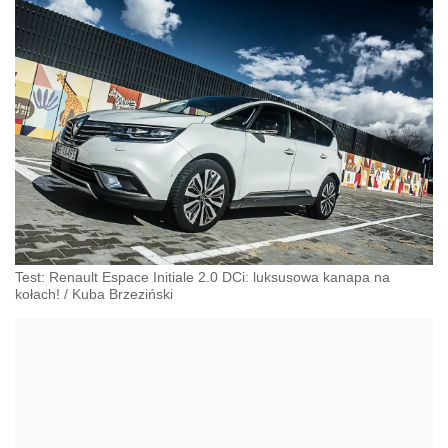
Test: Renault Espace Initiale 2.0 DCi: luksusowa kanapa na
kołach!
/
Kuba Brzeziński