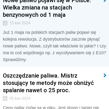
Nowe paliwo pojawi się w Polsce.
Wielka zmiana na stacjach
benzynowych od 1 maja
15 kwi 2024
Już 1 maja na polskich stacjach paliw pojawi się
kolejna rewolucja. Z dystrybutorów zacznie płynąć
nowe paliwo. Nowe, czyli tak właściwie to jakie? I czy
ma to coś wspólnego np. z wycofywaniem się z E10?
Sprawdźmy.
Oszczędzanie paliwa. Mistrz
stosujący te metody może obniżyć
spalanie nawet o 25 proc.
05 kwi 2024
Ceny paliw znów są w piku. Jest drogo i taniej nie