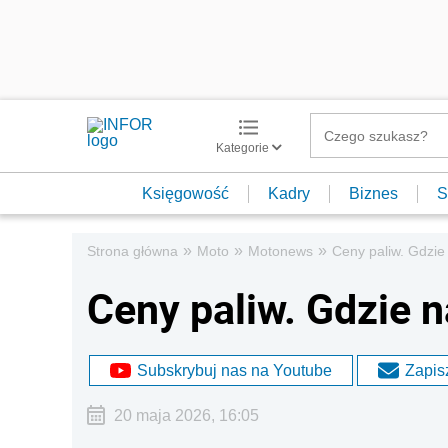
Kategorie
Księgowość
Kadry
Biznes
S
»
»
»
Strona główna
Moto
Motonews
Ceny paliw. Gdzie 
Ceny paliw. Gdzie n
Subskrybuj nas na Youtube
Zapisz
20 maja 2026, 16:05