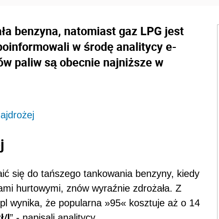
ała benzyna, natomiast gaz LPG jest
poinformowali w środę analitycy e-
jów paliw są obecnie najniższe w
najdrożej
j
aić się do tańszego tankowania benzyny, kiedy
nami hurtowymi, znów wyraźnie zdrożała. Z
pl wynika, że popularna »95« kosztuje aż o 14
ł/l
” - napisali analitycy.