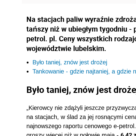
Na stacjach paliw wyraźnie zdroż
tańszy niż w ubiegłym tygodniu - 
petrol. pl. Ceny wszystkich rodza
województwie lubelskim.
Było taniej, znów jest drożej
Tankowanie - gdzie najtaniej, a gdzie 
Było taniej, znów jest droże
„Kierowcy nie zdążyli jeszcze przyzwycz
na stacjach, w ślad za jej rosnącymi ce
najnowszego raportu cenowego e-petrol.
6,42 z
groszy więcej niż w połowie maja -