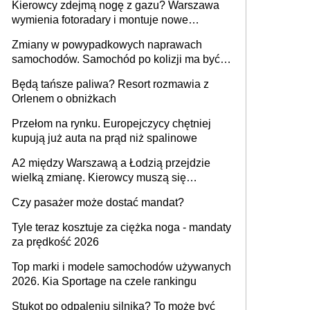
Kierowcy zdejmą nogę z gazu? Warszawa
wymienia fotoradary i montuje nowe
urządzenia
Zmiany w powypadkowych naprawach
samochodów. Samochód po kolizji ma być
przywrócony do stanu zgodnego z
Będą tańsze paliwa? Resort rozmawia z
technologią producenta
Orlenem o obniżkach
Przełom na rynku. Europejczycy chętniej
kupują już auta na prąd niż spalinowe
A2 między Warszawą a Łodzią przejdzie
wielką zmianę. Kierowcy muszą się
przygotować
Czy pasażer może dostać mandat?
Tyle teraz kosztuje za ciężka noga - mandaty
za prędkość 2026
Top marki i modele samochodów używanych
2026. Kia Sportage na czele rankingu
Stukot po odpaleniu silnika? To może być