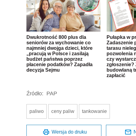
Dwukrotność 800 plus dla
Pułapka w p
seniorów za wychowanie co
Zadaszenie
najmniej dwojga dzieci, które
tarasu niele
„pracują w Polsce i zasilają
pozwolenia n
budżet państwa poprzez
czy wystarc
płacenie podatków? Zapadła
zgłoszenie?
decyzja Sejmu
budowlaną t
zapłacić
Źródło:
PAP
paliwo
ceny paliw
tankowanie
Wersja do druku
N