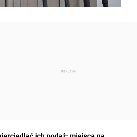
ierciedlać ich podaż; miejsca na