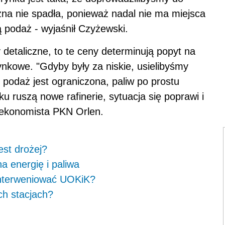
czna nie spadła, ponieważ nadal nie ma miejsca
 podaż - wyjaśnił Czyżewski.
 detaliczne, to te ceny determinują popyt na
ynkowe. "Gdyby były za niskie, usielibyśmy
podaż jest ograniczona, paliw po prostu
oku ruszą nowe rafinerie, sytuacja się poprawi i
y ekonomista PKN Orlen.
est drożej?
a energię i paliwa
 interweniować UOKiK?
ch stacjach?