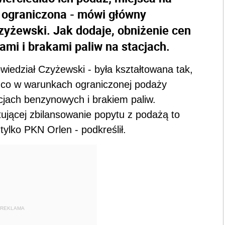
t ograniczona - mówi główny
yżewski. Jak dodaje, obniżenie cen
mi i brakami paliw na stacjach.
wiedział Czyżewski - była kształtowana tak,
 co w warunkach ograniczonej podaży
cjach benzynowych i brakiem paliw.
jącej zbilansowanie popytu z podażą to
tylko PKN Orlen - podkreślił.
REKLAMA