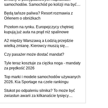
samochodów. Samochód po kolizji ma być
przywrócony do stanu zgodnego z
Będą tańsze paliwa? Resort rozmawia z
technologią producenta
Orlenem o obniżkach
Przełom na rynku. Europejczycy chętniej
kupują już auta na prąd niż spalinowe
A2 między Warszawą a Łodzią przejdzie
wielką zmianę. Kierowcy muszą się
przygotować
Czy pasażer może dostać mandat?
Tyle teraz kosztuje za ciężka noga - mandaty
za prędkość 2026
Top marki i modele samochodów używanych
2026. Kia Sportage na czele rankingu
Stukot po odpaleniu silnika? To może być
zwiastun awarii za kilkanaście tysięcy
złotych