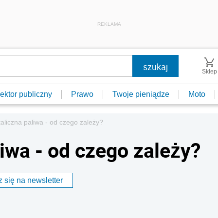
REKLAMA
Sklep
ektor publiczny
Prawo
Twoje pieniądze
Moto
aliczna paliwa - od czego zależy?
iwa - od czego zależy?
 się na newsletter