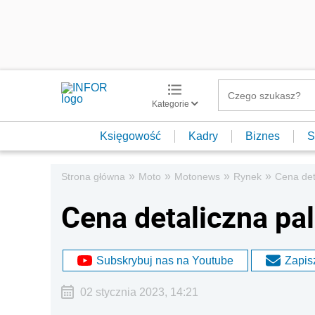
Kategorie
Księgowość
Kadry
Biznes
S
»
»
»
»
Strona główna
Moto
Motonews
Rynek
Cena det
Cena detaliczna pal
Subskrybuj nas na Youtube
Zapisz
02 stycznia 2023, 14:21