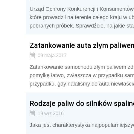
Urząd Ochrony Konkurencji i Konsumentów o
które prowadził na terenie całego kraju w 
pobranych próbek. Sprawdźcie, na jakie stac
Zatankowanie auta złym paliwem
09 maja 2017
Zatankowanie samochodu złym paliwem zdar
pomyłkę łatwo, zwłaszcza w przypadku samo
przypadku, gdy nalaliśmy do auta niewłaści
Rodzaje paliw do silników spali
19 wrz 2016
Jaka jest charakterystyka najpopularniejszyc