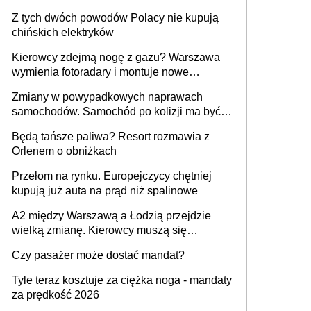
samochodów
Z tych dwóch powodów Polacy nie kupują
chińskich elektryków
Kierowcy zdejmą nogę z gazu? Warszawa
wymienia fotoradary i montuje nowe
urządzenia
Zmiany w powypadkowych naprawach
samochodów. Samochód po kolizji ma być
przywrócony do stanu zgodnego z
Będą tańsze paliwa? Resort rozmawia z
technologią producenta
Orlenem o obniżkach
Przełom na rynku. Europejczycy chętniej
kupują już auta na prąd niż spalinowe
A2 między Warszawą a Łodzią przejdzie
wielką zmianę. Kierowcy muszą się
przygotować
Czy pasażer może dostać mandat?
Tyle teraz kosztuje za ciężka noga - mandaty
za prędkość 2026