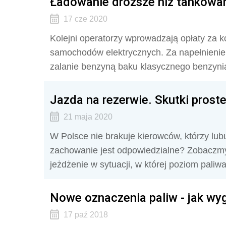
Ładowanie droższe niż tankowa
17 cze 2020
Kolejni operatorzy wprowadzają opłaty za k
samochodów elektrycznych. Za napełnienie
zalanie benzyną baku klasycznego benzyni
Jazda na rezerwie. Skutki prost
21 maja 2020
W Polsce nie brakuje kierowców, którzy lubu
zachowanie jest odpowiedzialne? Zobaczmy 
jeżdżenie w sytuacji, w której poziom paliwa
Nowe oznaczenia paliw - jak wyg
17 paź 2018