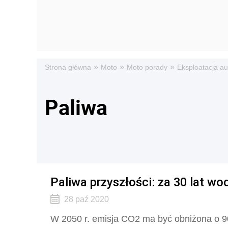
»
»
»
Strona główna
Moto
Moto porady
Eksploatacja au
Paliwa
Paliwa przyszłości: za 30 lat wo
28 paź 2020
W 2050 r. emisja CO2 ma być obniżona o 90