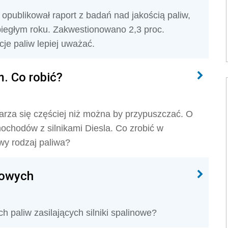
publikował raport z badań nad jakością paliw,
ubiegłym roku. Zakwestionowano 2,3 proc.
je paliw lepiej uważać.
. Co robić?
za się częściej niż można by przypuszczać. O
chodów z silnikami Diesla. Co zrobić w
wy rodzaj paliwa?
nowych
h paliw zasilających silniki spalinowe?