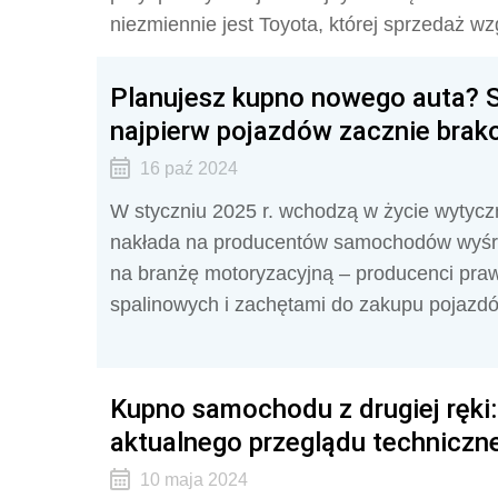
niezmiennie jest Toyota, której sprzedaż w
Planujesz kupno nowego auta? Sp
najpierw pojazdów zacznie bra
16 paź 2024
W styczniu 2025 r. wchodzą w życie wytycz
nakłada na producentów samochodów wyśru
na branżę motoryzacyjną – producenci pra
spalinowych i zachętami do zakupu pojazdó
Kupno samochodu z drugiej ręki:
aktualnego przeglądu techniczn
10 maja 2024