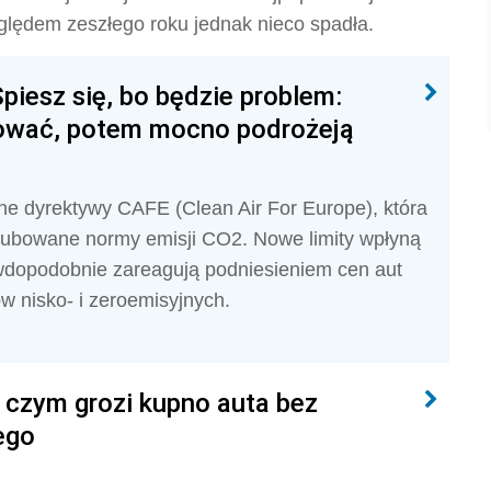
zględem zeszłego roku jednak nieco spadła.
iesz się, bo będzie problem:
kować, potem mocno podrożeją
ne dyrektywy CAFE (Clean Air For Europe), która
bowane normy emisji CO2. Nowe limity wpłyną
wdopodobnie zareagują podniesieniem cen aut
w nisko- i zeroemisyjnych.
 czym grozi kupno auta bez
ego