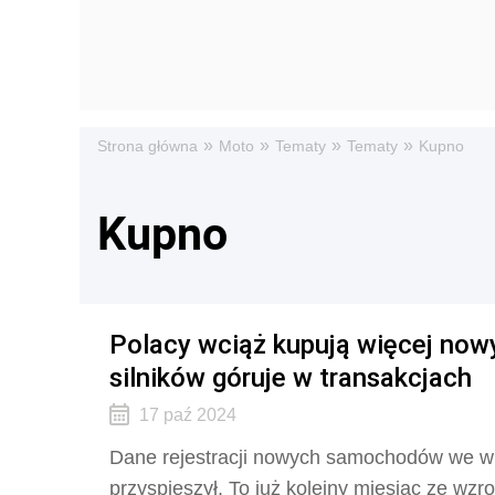
»
»
»
»
Strona główna
Moto
Tematy
Tematy
Kupno
Kupno
Polacy wciąż kupują więcej nowy
silników góruje w transakcjach
17 paź 2024
Dane rejestracji nowych samochodów we wr
przyspieszył. To już kolejny miesiąc ze wzro