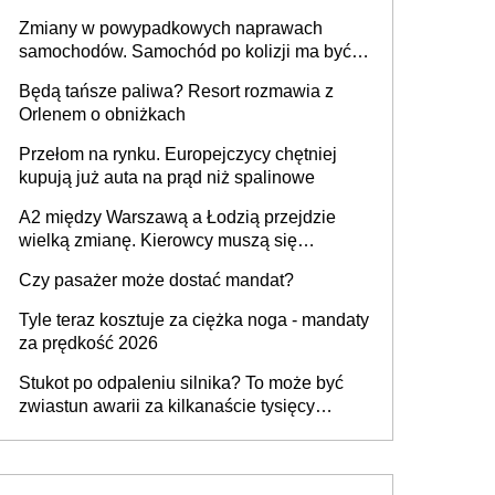
urządzenia
Zmiany w powypadkowych naprawach
samochodów. Samochód po kolizji ma być
przywrócony do stanu zgodnego z
Będą tańsze paliwa? Resort rozmawia z
technologią producenta
Orlenem o obniżkach
Przełom na rynku. Europejczycy chętniej
kupują już auta na prąd niż spalinowe
A2 między Warszawą a Łodzią przejdzie
wielką zmianę. Kierowcy muszą się
przygotować
Czy pasażer może dostać mandat?
Tyle teraz kosztuje za ciężka noga - mandaty
za prędkość 2026
Stukot po odpaleniu silnika? To może być
zwiastun awarii za kilkanaście tysięcy
złotych