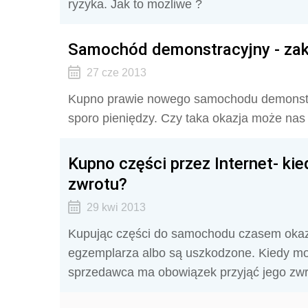
ryzyka. Jak to możliwe ?
Samochód demonstracyjny - za
27 cze 2013
Kupno prawie nowego samochodu demonstr
sporo pieniędzy. Czy taka okazja może nas
Kupno części przez Internet- kie
zwrotu?
29 kwi 2013
Kupując części do samochodu czasem okazu
egzemplarza albo są uszkodzone. Kiedy m
sprzedawca ma obowiązek przyjąć jego zwr