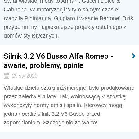
Świat włoskiej mody to Armani, Gucci i Dolce &
Gabbana. W motoryzacji w tym samym czasie
rządziła Pininfarina, Giugiaro i właśnie Bertone! Dziś
przypomnimy najpiękniejsze projekty ostatniego z
domów stylistycznych.
Silnik 3.2 V6 Busso Alfa Romeo -
awarie, problemy, opinie
29 sty 2020
Włoskie dzieło sztuki inżynieryjnej było produkowane
przez zaledwie 4 lata. Tak, wolnossącą V-szóstkę
wykończyły normy emisji spalin. Kierowcy mogą
jednak ocalić silnik 3.2 V6 Busso przed
zapomnieniem. Szczególnie że warto!