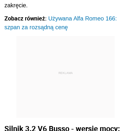
zakręcie.
Zobacz również:
Używana Alfa Romeo 166:
szpan za rozsądną cenę
REKLAMA
Silnik 3.2 V6 Busso - wersje mocy: