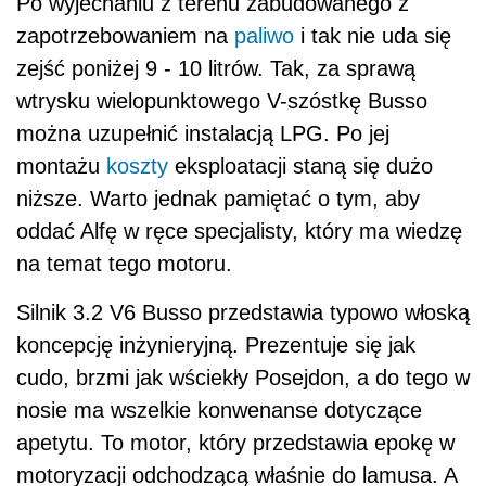
Po wyjechaniu z terenu zabudowanego z
zapotrzebowaniem na
paliwo
i tak nie uda się
zejść poniżej 9 - 10 litrów. Tak, za sprawą
wtrysku wielopunktowego V-szóstkę Busso
można uzupełnić instalacją LPG. Po jej
montażu
koszty
eksploatacji staną się dużo
niższe. Warto jednak pamiętać o tym, aby
oddać Alfę w ręce specjalisty, który ma wiedzę
na temat tego motoru.
Silnik 3.2 V6 Busso przedstawia typowo włoską
koncepcję inżynieryjną. Prezentuje się jak
cudo, brzmi jak wściekły Posejdon, a do tego w
nosie ma wszelkie konwenanse dotyczące
apetytu. To motor, który przedstawia epokę w
motoryzacji odchodzącą właśnie do lamusa. A