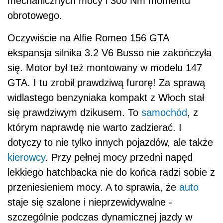
mechanicznych mocy i 300 Nm momentu
obrotowego.
Oczywiście na Alfie Romeo 156 GTA
ekspansja silnika 3.2 V6 Busso nie zakończyła
się. Motor był też montowany w modelu 147
GTA. I tu zrobił prawdziwą furorę! Za sprawą
widlastego benzyniaka kompakt z Włoch stał
się prawdziwym dzikusem. To
samochód
, z
którym naprawdę nie warto zadzierać. I
dotyczy to nie tylko innych pojazdów, ale także
kierowcy
. Przy pełnej mocy przedni napęd
lekkiego hatchbacka nie do końca radzi sobie z
przeniesieniem mocy. A to sprawia, że
auto
staje się szalone i nieprzewidywalne -
szczególnie podczas dynamicznej jazdy w