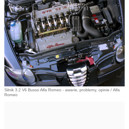
Silnik 3.2 V6 Busso Alfa Romeo - awarie, problemy, opinie
/
Alfa
Romeo