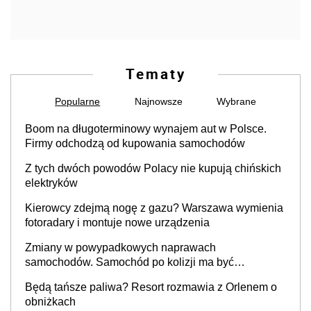
Tematy
Popularne
Najnowsze
Wybrane
Boom na długoterminowy wynajem aut w Polsce.
Firmy odchodzą od kupowania samochodów
Z tych dwóch powodów Polacy nie kupują chińskich
elektryków
Kierowcy zdejmą nogę z gazu? Warszawa wymienia
fotoradary i montuje nowe urządzenia
Zmiany w powypadkowych naprawach
samochodów. Samochód po kolizji ma być
przywrócony do stanu zgodnego z technologią
Będą tańsze paliwa? Resort rozmawia z Orlenem o
producenta
obniżkach