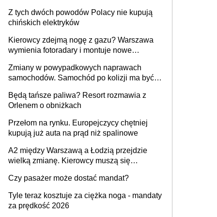
samochodów
Z tych dwóch powodów Polacy nie kupują
chińskich elektryków
Kierowcy zdejmą nogę z gazu? Warszawa
wymienia fotoradary i montuje nowe
urządzenia
Zmiany w powypadkowych naprawach
samochodów. Samochód po kolizji ma być
przywrócony do stanu zgodnego z
Będą tańsze paliwa? Resort rozmawia z
technologią producenta
Orlenem o obniżkach
Przełom na rynku. Europejczycy chętniej
kupują już auta na prąd niż spalinowe
A2 między Warszawą a Łodzią przejdzie
wielką zmianę. Kierowcy muszą się
przygotować
Czy pasażer może dostać mandat?
Tyle teraz kosztuje za ciężka noga - mandaty
za prędkość 2026