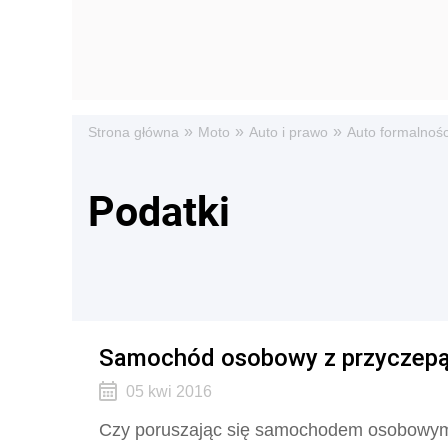
»
»
»
Strona główna
Moto
Auto i prawo
Auto formalnośc
Podatki
Samochód osobowy z przyczepą
05 kwi 2016
Czy poruszając się samochodem osobowym z