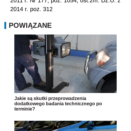
2011 r. Nr 177, poz. 1054; ost.zm. Dz.U. z
2014 r. poz. 312
POWIĄZANE
Jakie są skutki przeprowadzenia
dodatkowego badania technicznego po
terminie?