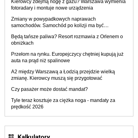
Kierowcy zdejmą nogę z gazu? Warszawa wymienia
fotoradary i montuje nowe urządzenia
Zmiany w powypadkowych naprawach
samochodów. Samochód po kolizji ma być
przywrócony do stanu zgodnego z technologią
Będą tańsze paliwa? Resort rozmawia z Orlenem o
producenta
obniżkach
Przełom na rynku. Europejczycy chętniej kupują już
auta na prąd niż spalinowe
A2 między Warszawą a Łodzią przejdzie wielką
zmianę. Kierowcy muszą się przygotować
Czy pasażer może dostać mandat?
Tyle teraz kosztuje za ciężka noga - mandaty za
prędkość 2026
Kalkulatory