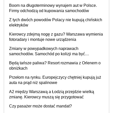
Boom na długoterminowy wynajem aut w Polsce.
Firmy odchodzą od kupowania samochodów
Z tych dwóch powodów Polacy nie kupują chińskich
elektryków
Kierowcy zdejmą nogę z gazu? Warszawa wymienia
fotoradary i montuje nowe urządzenia
Zmiany w powypadkowych naprawach
samochodów. Samochód po kolizji ma być
przywrócony do stanu zgodnego z technologią
Będą tańsze paliwa? Resort rozmawia z Orlenem o
producenta
obniżkach
Przełom na rynku. Europejczycy chętniej kupują już
auta na prąd niż spalinowe
A2 między Warszawą a Łodzią przejdzie wielką
zmianę. Kierowcy muszą się przygotować
Czy pasażer może dostać mandat?