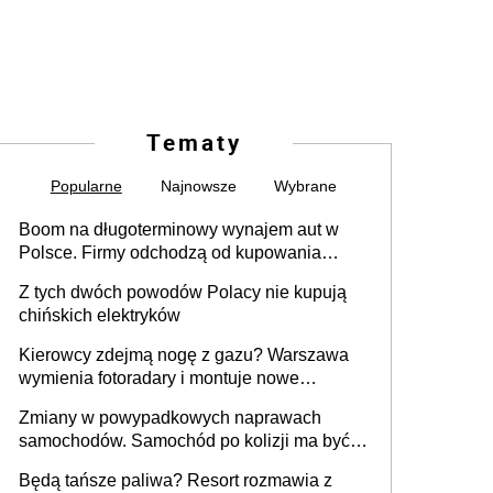
Tematy
Popularne
Najnowsze
Wybrane
Boom na długoterminowy wynajem aut w
Polsce. Firmy odchodzą od kupowania
samochodów
Z tych dwóch powodów Polacy nie kupują
chińskich elektryków
Kierowcy zdejmą nogę z gazu? Warszawa
wymienia fotoradary i montuje nowe
urządzenia
Zmiany w powypadkowych naprawach
samochodów. Samochód po kolizji ma być
przywrócony do stanu zgodnego z
Będą tańsze paliwa? Resort rozmawia z
technologią producenta