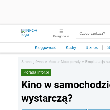
Kategorie
Księgowość
Kadry
Biznes
S
»
»
»
Strona główna
Moto
Moto porady
Eksploatacja au
Porada Infor.pl
Kino w samochodzie
wystarczą?