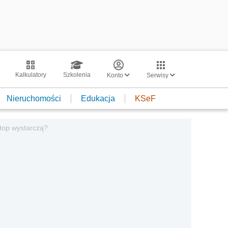
Kalkulatory
Szkolenia
Konto
Serwisy
Nieruchomości
Edukacja
KSeF
ptop wystarczą?