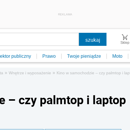
REKLAMA
Sklep
ektor publiczny
Prawo
Twoje pieniądze
Moto
»
»
ta
Wnętrze i wyposażenie
Kino w samochodzie – czy palmtop i la
 – czy palmtop i laptop