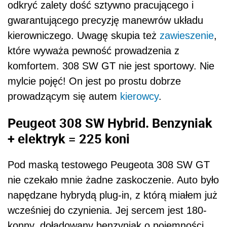
odkryć zalety dość sztywno pracującego i
gwarantującego precyzję manewrów układu
kierowniczego. Uwagę skupia też
zawieszenie
,
które wyważa pewność prowadzenia z
komfortem. 308 SW GT nie jest sportowy. Nie
mylcie pojęć! On jest po prostu dobrze
prowadzącym się autem
kierowcy
.
Peugeot 308 SW Hybrid. Benzyniak
+ elektryk = 225 koni
Pod maską testowego Peugeota 308 SW GT
nie czekało mnie żadne zaskoczenie. Auto było
napędzane hybrydą plug-in, z którą miałem już
wcześniej do czynienia. Jej sercem jest 180-
konny, doładowany benzyniak o pojemności