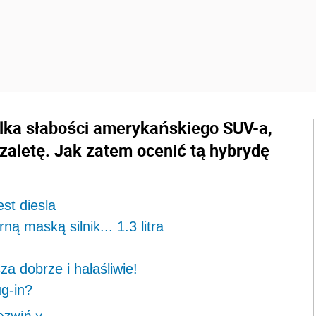
ilka słabości amerykańskiego SUV-a,
 zaletę. Jak zatem ocenić tą hybrydę
st diesla
 maską silnik... 1.3 litra
 dobrze i hałaśliwie!
g-in?
ozwiń
>