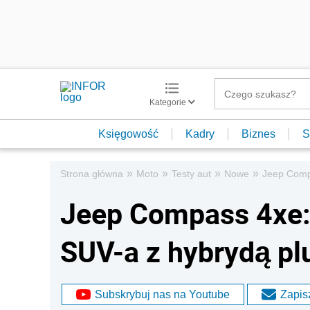
Kategorie
Księgowość
Kadry
Biznes
S
»
»
»
»
Strona główna
Moto
Testy aut
Nowe
Jeep Compa
Jeep Compass 4xe:
SUV-a z hybrydą pl
Subskrybuj nas na Youtube
Zapisz