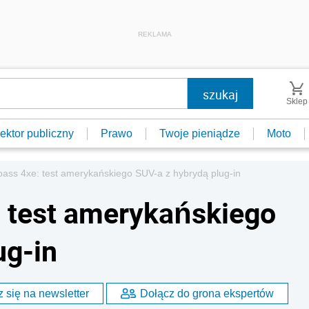
REKLAMA
Sklep
ektor publiczny
Prawo
Twoje pieniądze
Moto
ss 4xe: test amerykańskiego SUV-a z hybrydą plug-in
 test amerykańskiego
ug-in
 się na newsletter
Dołącz do grona ekspertów