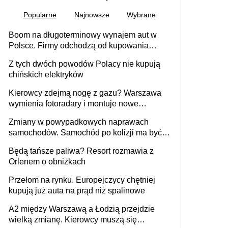
Popularne
Najnowsze
Wybrane
Boom na długoterminowy wynajem aut w
Polsce. Firmy odchodzą od kupowania
samochodów
Z tych dwóch powodów Polacy nie kupują
chińskich elektryków
Kierowcy zdejmą nogę z gazu? Warszawa
wymienia fotoradary i montuje nowe
urządzenia
Zmiany w powypadkowych naprawach
samochodów. Samochód po kolizji ma być
przywrócony do stanu zgodnego z
Będą tańsze paliwa? Resort rozmawia z
technologią producenta
Orlenem o obniżkach
Przełom na rynku. Europejczycy chętniej
kupują już auta na prąd niż spalinowe
A2 między Warszawą a Łodzią przejdzie
wielką zmianę. Kierowcy muszą się