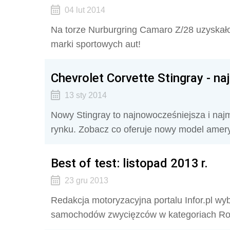
04 lut 2014
Na torze Nurburgring Camaro Z/28 uzyskało 
marki sportowych aut!
Chevrolet Corvette Stingray - naj
13 sty 2014
Nowy Stingray to najnowocześniejsza i najm
rynku. Zobacz co oferuje nowy model amer
Best of test: listopad 2013 r.
23 gru 2013
Redakcja motoryzacyjna portalu Infor.pl w
samochodów zwycięzców w kategoriach Ro