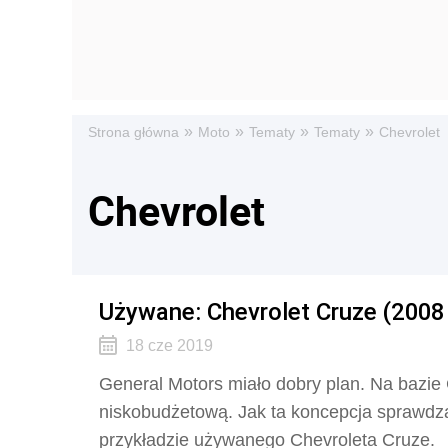
»
»
»
»
Strona główna
Moto
Tematy
Tematy
Chevrolet
Chevrolet
Używane: Chevrolet Cruze (2008 -
18 cze 2019
General Motors miało dobry plan. Na bazi
niskobudżetową. Jak ta koncepcja sprawd
przykładzie używanego Chevroleta Cruze.