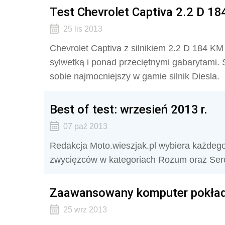
Test Chevrolet Captiva 2.2 D 1
25 lis 2013
Chevrolet Captiva z silnikiem 2.2 D 184 K
sylwetką i ponad przeciętnymi gabarytami.
sobie najmocniejszy w gamie silnik Diesla.
Best of test: wrzesień 2013 r.
07 paź 2013
Redakcja Moto.wieszjak.pl wybiera każde
zwycięzców w kategoriach Rozum oraz Ser
Zaawansowany komputer pokłado
25 wrz 2013