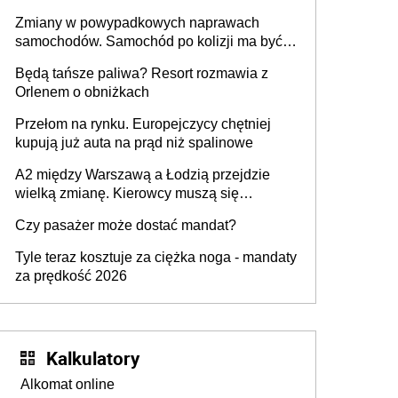
urządzenia
Zmiany w powypadkowych naprawach
samochodów. Samochód po kolizji ma być
przywrócony do stanu zgodnego z
Będą tańsze paliwa? Resort rozmawia z
technologią producenta
Orlenem o obniżkach
Przełom na rynku. Europejczycy chętniej
kupują już auta na prąd niż spalinowe
A2 między Warszawą a Łodzią przejdzie
wielką zmianę. Kierowcy muszą się
przygotować
Czy pasażer może dostać mandat?
Tyle teraz kosztuje za ciężka noga - mandaty
za prędkość 2026
Kalkulatory
Alkomat online