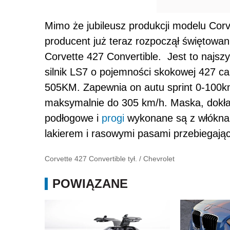
Mimo że jubileusz produkcji modelu Corv
producent już teraz rozpoczął świętowani
Corvette 427 Convertible. Jest to najszy
silnik LS7 o pojemności skokowej 427 cal
505KM. Zapewnia on autu sprint 0-100km
maksymalnie do 305 km/h. Maska, dokład
podłogowe i
progi
wykonane są z włókna
lakierem i rasowymi pasami przebiegają
Corvette 427 Convertible tył.
/
Chevrolet
POWIĄZANE