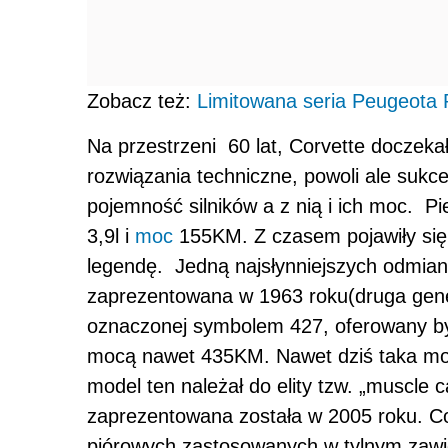
Zobacz też:
Limitowana seria Peugeota
Na przestrzeni 60 lat, Corvette doczekał
rozwiązania techniczne, powoli ale sukce
pojemność silników a z nią i ich moc. 
3,9l i
moc
155KM. Z czasem pojawiły się s
legendę. Jedną najsłynniejszych odmian
zaprezentowana w 1963 roku(druga gener
oznaczonej symbolem 427, oferowany był s
mocą nawet 435KM. Nawet dziś taka moc
model ten należał do elity tzw. „muscle 
zaprezentowana została w 2005 roku. C
piórowych zastosowanych w tylnym zawi