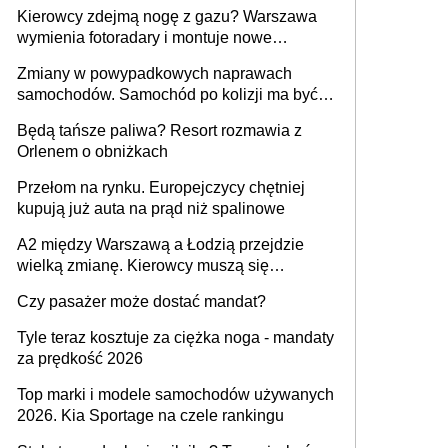
Kierowcy zdejmą nogę z gazu? Warszawa
wymienia fotoradary i montuje nowe
urządzenia
Zmiany w powypadkowych naprawach
samochodów. Samochód po kolizji ma być
przywrócony do stanu zgodnego z
Będą tańsze paliwa? Resort rozmawia z
technologią producenta
Orlenem o obniżkach
Przełom na rynku. Europejczycy chętniej
kupują już auta na prąd niż spalinowe
A2 między Warszawą a Łodzią przejdzie
wielką zmianę. Kierowcy muszą się
przygotować
Czy pasażer może dostać mandat?
Tyle teraz kosztuje za ciężka noga - mandaty
za prędkość 2026
Top marki i modele samochodów używanych
2026. Kia Sportage na czele rankingu