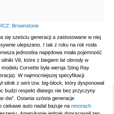
 RCZ: Brownstone
a się sześciu generacji a zastosowane w niej
sywnie ulepszano. I tak z roku na rok rosła
Pierwsza jednostka napędowa miała pojemność
ilniki V8, które z biegiem lat obrosły w
 modelu Corvette była wersja Sting Ray
acja). W najmocniejszej specyfikacji
ilnik z serii tzw. big-block, który dysponował
 budzi respekt dlatego nie bez przyczyny
car-ów”. Ostania szósta generacje
o ciekawe auto nadal bazuje na
resorach
eszeniu. Amerykanie jednak dopracowali ten