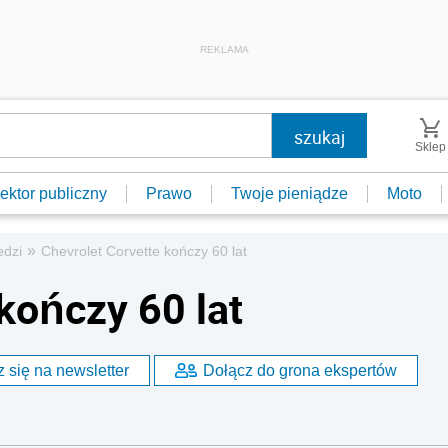
REKLAMA
Sklep
ektor publiczny
Prawo
Twoje pieniądze
Moto
»
edzi
Chevrolet Corvette kończy 60 lat
kończy 60 lat
 się na newsletter
Dołącz do grona ekspertów