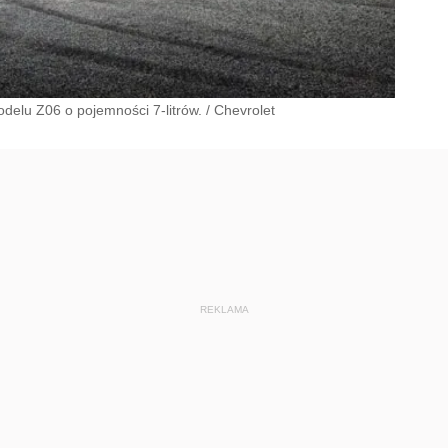
odelu Z06 o pojemności 7-litrów.
/
Chevrolet