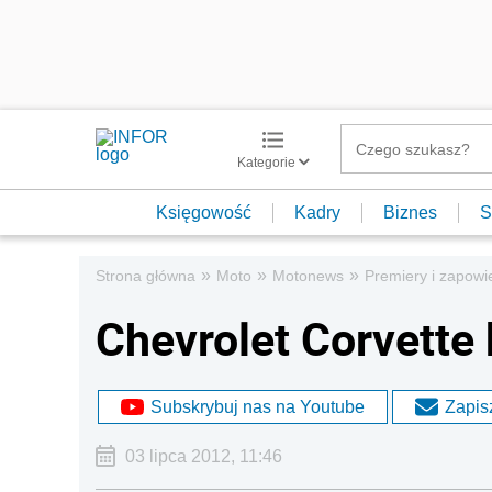
Kategorie
Księgowość
Kadry
Biznes
S
»
»
»
Strona główna
Moto
Motonews
Premiery i zapowi
Chevrolet Corvette 
Subskrybuj nas na Youtube
Zapisz
03 lipca 2012, 11:46