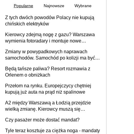
Popularne
Najnowsze
Wybrane
Z tych dwóch powodów Polacy nie kupują
chińskich elektryków
Kierowcy zdejmą nogę z gazu? Warszawa
wymienia fotoradary i montuje nowe
urządzenia
Zmiany w powypadkowych naprawach
samochodów. Samochód po kolizji ma być
przywrócony do stanu zgodnego z
Będą tańsze paliwa? Resort rozmawia z
technologią producenta
Orlenem o obniżkach
Przełom na rynku. Europejczycy chętniej
kupują już auta na prąd niż spalinowe
A2 między Warszawą a Łodzią przejdzie
wielką zmianę. Kierowcy muszą się
przygotować
Czy pasażer może dostać mandat?
Tyle teraz kosztuje za ciężka noga - mandaty