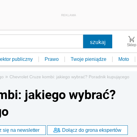
REKLAMA
Sklep
ektor publiczny
Prawo
Twoje pieniądze
Moto
»
go
Chevrolet Cruze kombi: jakiego wybrać? Poradnik kupującego
mbi: jakiego wybrać?
go
 się na newsletter
Dołącz do grona ekspertów