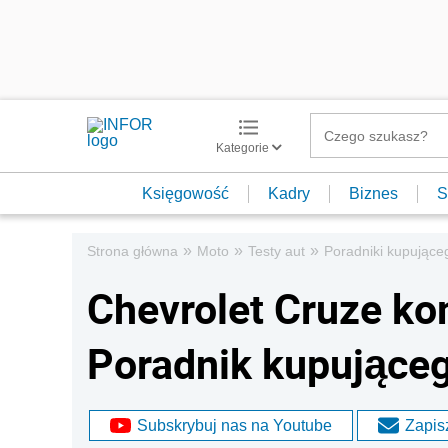
Kategorie
Księgowość
Kadry
Biznes
S
»
»
»
Strona główna
Moto
Testy aut
Poradniki kupujące
Chevrolet Cruze ko
Poradnik kupujące
Subskrybuj nas na Youtube
Zapisz