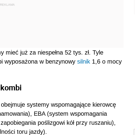
REKLAMA
ieć już za niespełna 52 tys. zł. Tyle
mbi wyposażona w benzynowy
silnik
1,6 o mocy
 kombi
 obejmuje systemy wspomagające kierowcę
ły hamowania), EBA (system wspomagania
pobiegania poślizgowi kół przy ruszaniu),
lności toru jazdy).