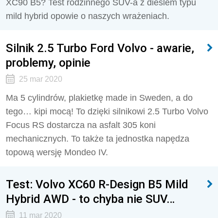
XC90 B5? Test rodzinnego SUV-a z dieslem typu
mild hybrid opowie o naszych wrażeniach.
Silnik 2.5 Turbo Ford Volvo - awarie,
problemy, opinie
25 mar 2020
Ma 5 cylindrów, plakietkę made in Sweden, a do
tego… kipi mocą! To dzięki silnikowi 2.5 Turbo Volvo
Focus RS dostarcza na asfalt 305 koni
mechanicznych. To także ta jednostka napędza
topową wersję Mondeo IV.
Test: Volvo XC60 R-Design B5 Mild
Hybrid AWD - to chyba nie SUV…
11 mar 2020