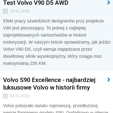
Test Volvo V90 D5 AWD
18 lis 2016
Efekt pracy szwedzkich designerów przy projekcie
V90 jest piorunujący. To jednej z najlepiej
zaprojektowanych samochodów w historii
motoryzacji. W naszym teście sprawdzamy, jak jeździ
Volvo V90 D5, czyli wersja napędzana przez
dwulitrowy silnik wysokoprężny, który osiąga moc
maksymalną 235 KM.
Volvo S90 Excellence - najbardziej
luksusowe Volvo w historii firmy
04 lis 2016
Volvo pokazało światu najnowszą, przedłużoną
wersję flagowego modelu S90. Dodatkowo w ofercie