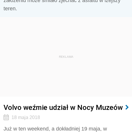
założeniu może śmiało zjechać z asfaltu w lżejszy
teren.
REKLAMA
Volvo weźmie udział w Nocy Muzeów
18 maja 2018
Już w ten weekend, a dokładniej 19 maja, w