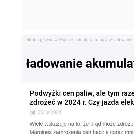
»
»
»
»
Strona główna
Moto
Tematy
Tematy
ładowanie
ładowanie akumula
Podwyżki cen paliw, ale tym raz
zdrożeć w 2024 r. Czy jazda ele
06 lut 2024
Wiele wskazuje na to, że prąd może zdrożeć
Margines zamrożenia cen będzie coraz mnie