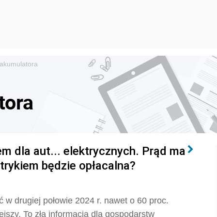
 akumulatora
tora
em dla aut... elektrycznych. Prąd ma
ktrykiem będzie opłacalna?
 w drugiej połowie 2024 r. nawet o 60 proc.
jszy. To zła informacja dla gospodarstw