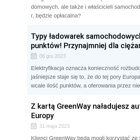
domowych, ale także i właścicieli samocho
r. będzie opłacalna?
Typy ładowarek samochodowych.
punktów! Przynajmniej dla cięż
06 gru 2023
Elektryfikacja oznacza konieczność rozbudo
jaśniejsze staje się to, że do tej pory Europ
wcale ilość punktów, a oferowania przez ni
Z kartą GreenWay naładujesz aut
Europy
31 maja 2023
Klienci GreenWay będą mogli korzystać ze s