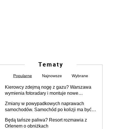
Tematy
Popularne
Najnowsze
Wybrane
Kierowcy zdejmą nogę z gazu? Warszawa
wymienia fotoradary i montuje nowe
urządzenia
Zmiany w powypadkowych naprawach
samochodów. Samochód po kolizji ma być
przywrócony do stanu zgodnego z
Będą tańsze paliwa? Resort rozmawia z
technologią producenta
Orlenem o obniżkach