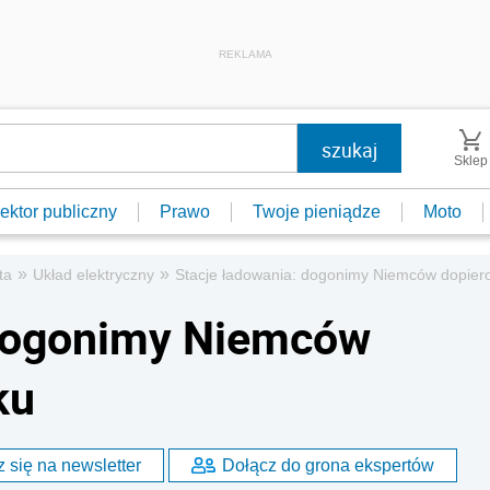
REKLAMA
Sklep
ektor publiczny
Prawo
Twoje pieniądze
Moto
»
»
ta
Układ elektryczny
Stacje ładowania: dogonimy Niemców dopier
 dogonimy Niemców
ku
 się na newsletter
Dołącz do grona ekspertów