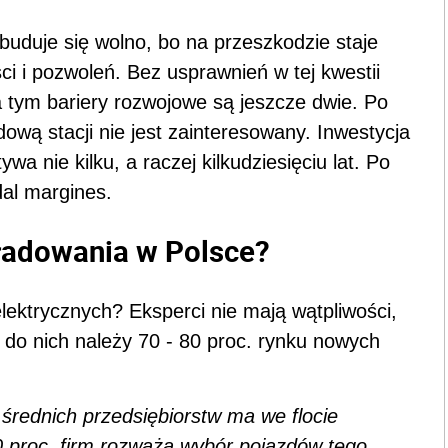
uduje się wolno, bo na przeszkodzie staje
ci i pozwoleń. Bez usprawnień w tej kwestii
 tym bariery rozwojowe są jeszcze dwie. Po
dową stacji nie jest zainteresowany. Inwestycja
ywa nie kilku, a raczej kilkudziesięciu lat. Po
dal margines.
i ładowania w Polsce?
ktrycznych? Eksperci nie mają wątpliwości,
 do nich należy 70 - 80 proc. rynku nowych
 średnich przedsiębiorstw ma we flocie
0 proc. firm rozważa wybór pojazdów tego