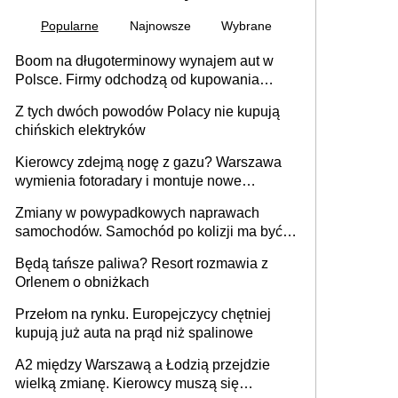
Popularne
Najnowsze
Wybrane
Boom na długoterminowy wynajem aut w
Polsce. Firmy odchodzą od kupowania
samochodów
Z tych dwóch powodów Polacy nie kupują
chińskich elektryków
Kierowcy zdejmą nogę z gazu? Warszawa
wymienia fotoradary i montuje nowe
urządzenia
Zmiany w powypadkowych naprawach
samochodów. Samochód po kolizji ma być
przywrócony do stanu zgodnego z
Będą tańsze paliwa? Resort rozmawia z
technologią producenta
Orlenem o obniżkach
Przełom na rynku. Europejczycy chętniej
kupują już auta na prąd niż spalinowe
A2 między Warszawą a Łodzią przejdzie
wielką zmianę. Kierowcy muszą się