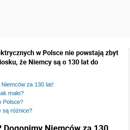
ktrycznych w Polsce nie powstają zbyt
osku, że Niemcy są o 130 lat do
 Niemców za 130 lat!
tak mało?
w Polsce?
e są różnice?
e? Dogonimy Niemców za 130