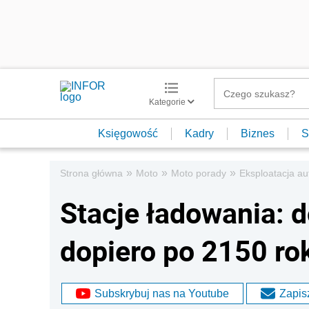
Kategorie
Księgowość
Kadry
Biznes
S
»
»
»
Strona główna
Moto
Moto porady
Eksploatacja au
Stacje ładowania:
dopiero po 2150 ro
Subskrybuj nas na Youtube
Zapisz