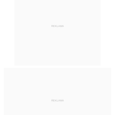
REKLAMA
Ładowarka do samochodów
elektrycznych 150 kW - dwa auta
jednocześnie!
Stacja zbudowana w galerii A2 w Poznaniu jest
sygnowane logo Delty. To jednak najnowsza