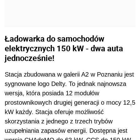
wersja, która posiada 12 modułów
prostownikowych drugiej generacji o mocy 12,5
kW każdy. Stacja oferuje możliwość
skorzystania z jednego z trzech trybów
uzupełniania zapasów energii. Dostępna jest
wersja CHAdeMO do 63 kW, CCS do 150 kW
oraz AC Typu 2 do 43 kW. W tym samym
czasie z ładowarki korzystać mogą dwa
pojazdy.
GreenWay już dziś jest polskim potentatem na
rynku ładowarek elektryczny. To największy
operator w kraju. W sieci zarządzanej przez
firmę znajduje się ponad 100 stacji dającej
możliwość uzupełniania zapasów energii w