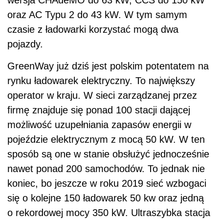
pojeździe elektrycznym z mocą 50 kW. W ten
sposób są one w stanie obsłużyć jednocześnie
nawet ponad 200 samochodów. To jednak nie
koniec, bo jeszcze w roku 2019 sieć wzbogaci
się o kolejne 150 ładowarek 50 kw oraz jedną
o rekordowej mocy 350 kW. Ultraszybka stacja
zostanie oddana do użytku prawdopodobnie
jeszcze jesienią.
Zobacz również:
Top 10: Zestawienie samochodów
elektrycznych dostępnych w Polsce
Hulajnoga elektryczna na chodniku – czy na
pewno?
Elektryk bezdźwięczny? Nie do końca...