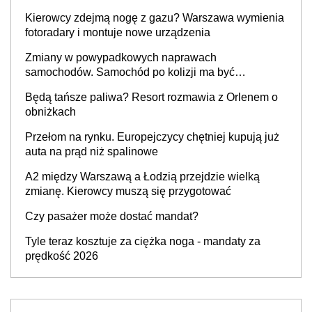
Kierowcy zdejmą nogę z gazu? Warszawa wymienia
fotoradary i montuje nowe urządzenia
Zmiany w powypadkowych naprawach
samochodów. Samochód po kolizji ma być
przywrócony do stanu zgodnego z technologią
Będą tańsze paliwa? Resort rozmawia z Orlenem o
producenta
obniżkach
Przełom na rynku. Europejczycy chętniej kupują już
auta na prąd niż spalinowe
A2 między Warszawą a Łodzią przejdzie wielką
zmianę. Kierowcy muszą się przygotować
Czy pasażer może dostać mandat?
Tyle teraz kosztuje za ciężka noga - mandaty za
prędkość 2026