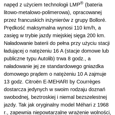
®
napęd z użyciem technologii LMP
(bateria
litowo-metalowo-polimerowa), opracowanej
przez francuskich inżynierów z grupy Bolloré.
Prędkość maksymalna wynosi 110 km/h, a
zasięg w trybie jazdy miejskiej sięga 200 km.
Naładowanie baterii do pełna przy użyciu stacji
ładującej o natężeniu 16 A (stacje domowe lub
publiczne typu Autolib) trwa 8 godz., a
naładowanie jej ze standardowego gniazdka
domowego prądem o natężeniu 10 A zajmuje
13 godz. Citroën E-MEHARI by Courrèges
dostarcza jedynych w swoim rodzaju doznań
swobodnej, beztroskiej i niemal bezszelestnej
jazdy. Tak jak oryginalny model Méhari z 1968
r., zapewnia niepowtarzalne wrażenie wolności,