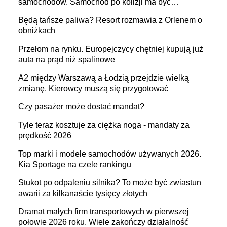
samochodów. Samochód po kolizji ma być
przywrócony do stanu zgodnego z technologią
Będą tańsze paliwa? Resort rozmawia z Orlenem o
producenta
obniżkach
Przełom na rynku. Europejczycy chętniej kupują już
auta na prąd niż spalinowe
A2 między Warszawą a Łodzią przejdzie wielką
zmianę. Kierowcy muszą się przygotować
Czy pasażer może dostać mandat?
Tyle teraz kosztuje za ciężka noga - mandaty za
prędkość 2026
Top marki i modele samochodów używanych 2026.
Kia Sportage na czele rankingu
Stukot po odpaleniu silnika? To może być zwiastun
awarii za kilkanaście tysięcy złotych
Dramat małych firm transportowych w pierwszej
połowie 2026 roku. Wiele zakończy działalność