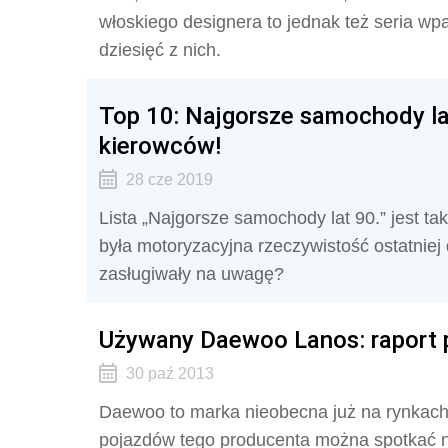
włoskiego designera to jednak też seria w
dziesięć z nich.
Top 10: Najgorsze samochody l
kierowców!
28 cze 2019
Lista „Najgorsze samochody lat 90.” jest ta
była motoryzacyjna rzeczywistość ostatnie
zasługiwały na uwagę?
Używany Daewoo Lanos: raport p
30 paź 2013
Daewoo to marka nieobecna już na rynkach
pojazdów tego producenta można spotkać na