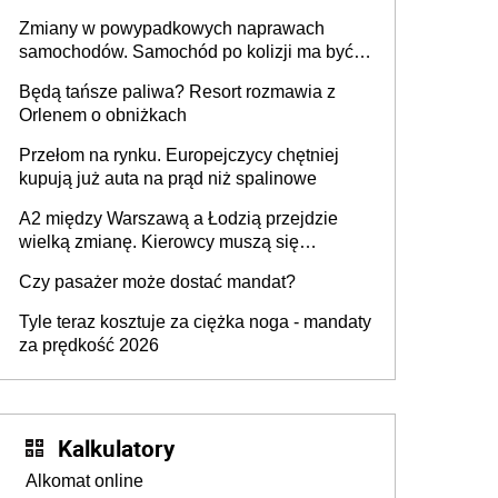
urządzenia
Zmiany w powypadkowych naprawach
samochodów. Samochód po kolizji ma być
przywrócony do stanu zgodnego z
Będą tańsze paliwa? Resort rozmawia z
technologią producenta
Orlenem o obniżkach
Przełom na rynku. Europejczycy chętniej
kupują już auta na prąd niż spalinowe
A2 między Warszawą a Łodzią przejdzie
wielką zmianę. Kierowcy muszą się
przygotować
Czy pasażer może dostać mandat?
Tyle teraz kosztuje za ciężka noga - mandaty
za prędkość 2026
Kalkulatory
Alkomat online