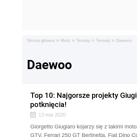
»
»
»
»
Strona główna
Moto
Tematy
Tematy
Daewoo
Daewoo
Top 10: Najgorsze projekty Giug
potknięcia!
13 mar 2020
Giorgetto Giugiaro kojarzy się z takimi mot
GTV, Ferrari 250 GT Berlinetta, Fiat Dino C