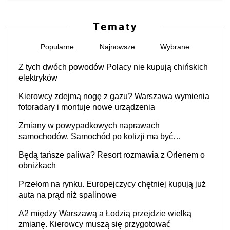
Tematy
Popularne
Najnowsze
Wybrane
Z tych dwóch powodów Polacy nie kupują chińskich
elektryków
Kierowcy zdejmą nogę z gazu? Warszawa wymienia
fotoradary i montuje nowe urządzenia
Zmiany w powypadkowych naprawach
samochodów. Samochód po kolizji ma być
przywrócony do stanu zgodnego z technologią
Będą tańsze paliwa? Resort rozmawia z Orlenem o
producenta
obniżkach
Przełom na rynku. Europejczycy chętniej kupują już
auta na prąd niż spalinowe
A2 między Warszawą a Łodzią przejdzie wielką
zmianę. Kierowcy muszą się przygotować