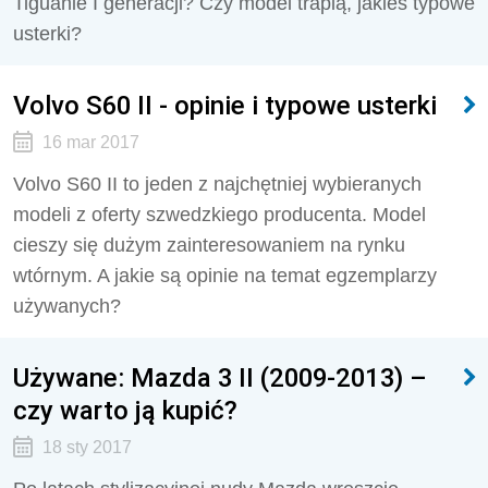
Tiguanie I generacji? Czy model trapią, jakieś typowe
usterki?
Volvo S60 II - opinie i typowe usterki
16 mar 2017
Volvo S60 II to jeden z najchętniej wybieranych
modeli z oferty szwedzkiego producenta. Model
cieszy się dużym zainteresowaniem na rynku
wtórnym. A jakie są opinie na temat egzemplarzy
używanych?
Używane: Mazda 3 II (2009-2013) –
czy warto ją kupić?
18 sty 2017