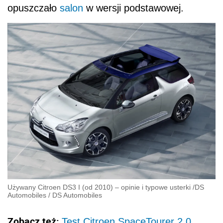
opuszczało
salon
w wersji podstawowej.
Używany Citroen DS3 I (od 2010) – opinie i typowe usterki
/
DS
Automobiles
/
DS Automobiles
Zobacz też:
Test Citroen SpaceTourer 2.0