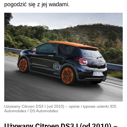
pogodzić się z jej wadami.
Używany Citroen DS3 I (od 2010) – opinie i typowe usterki
/
DS
Automobiles
/
DS Automobiles
Używany Citroen DS3 I (od 2010) –