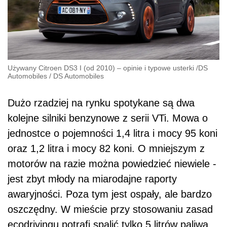
Używany Citroen DS3 I (od 2010) – opinie i typowe usterki
/
DS
Automobiles
/
DS Automobiles
Dużo rzadziej na rynku spotykane są dwa
kolejne silniki benzynowe z serii VTi. Mowa o
jednostce o pojemności 1,4 litra i mocy 95 koni
oraz 1,2 litra i mocy 82 koni. O mniejszym z
motorów na razie można powiedzieć niewiele -
jest zbyt młody na miarodajne raporty
awaryjności. Poza tym jest ospały, ale bardzo
oszczędny. W mieście przy stosowaniu zasad
ecodrivingu potrafi spalić tylko 5 litrów paliwa.