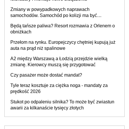
Zmiany w powypadkowych naprawach
samochodów. Samochód po kolizji ma być
przywrócony do stanu zgodnego z technologią
Będą tańsze paliwa? Resort rozmawia z Orlenem o
producenta
obniżkach
Przełom na rynku. Europejczycy chętniej kupują już
auta na prąd niż spalinowe
A2 między Warszawą a Łodzią przejdzie wielką
zmianę. Kierowcy muszą się przygotować
Czy pasażer może dostać mandat?
Tyle teraz kosztuje za ciężka noga - mandaty za
prędkość 2026
Stukot po odpaleniu silnika? To może być zwiastun
awarii za kilkanaście tysięcy złotych