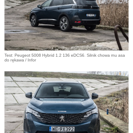
Test: Peugeot 5008 Hybrid 1.2 136 eDCS6. Silnik chowa mu asa
do rękawa
/
Infor