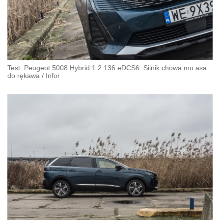
Test: Peugeot 5008 Hybrid 1.2 136 eDCS6. Silnik chowa mu asa
do rękawa
/
Infor