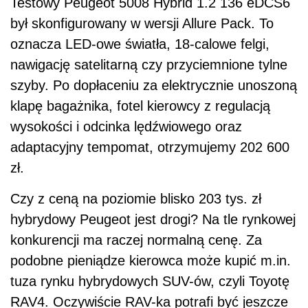
Testowy Peugeot 5008 Hybrid 1.2 136 eDCS6
był skonfigurowany w wersji Allure Pack. To
oznacza LED-owe światła, 18-calowe felgi,
nawigację satelitarną czy przyciemnione tylne
szyby. Po dopłaceniu za elektrycznie unoszoną
klapę bagażnika, fotel kierowcy z regulacją
wysokości i odcinka lędźwiowego oraz
adaptacyjny tempomat, otrzymujemy 202 600
zł.
Czy z ceną na poziomie blisko 203 tys. zł
hybrydowy Peugeot jest drogi? Na tle rynkowej
konkurencji ma raczej normalną cenę. Za
podobne pieniądze kierowca może kupić m.in.
tuza rynku hybrydowych SUV-ów, czyli Toyotę
RAV4. Oczywiście RAV-ka potrafi być jeszcze