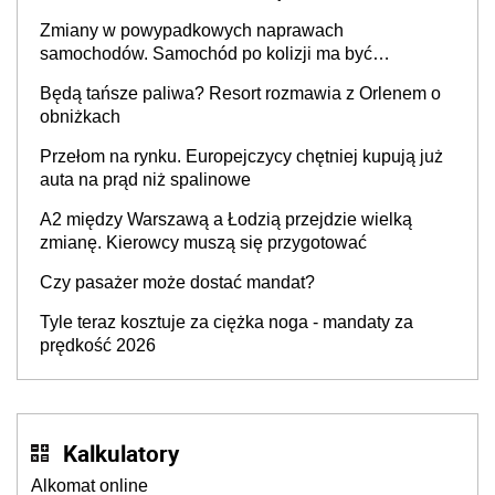
Zmiany w powypadkowych naprawach
samochodów. Samochód po kolizji ma być
przywrócony do stanu zgodnego z technologią
Będą tańsze paliwa? Resort rozmawia z Orlenem o
producenta
obniżkach
Przełom na rynku. Europejczycy chętniej kupują już
auta na prąd niż spalinowe
A2 między Warszawą a Łodzią przejdzie wielką
zmianę. Kierowcy muszą się przygotować
Czy pasażer może dostać mandat?
Tyle teraz kosztuje za ciężka noga - mandaty za
prędkość 2026
Kalkulatory
Alkomat online