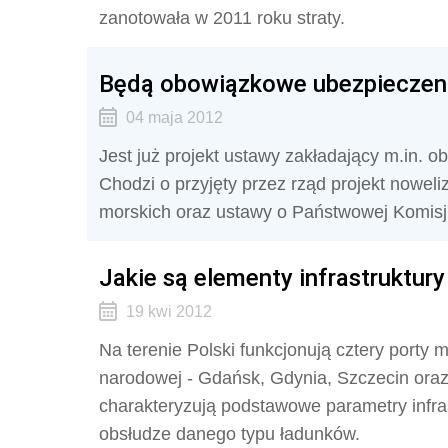
zanotowała w 2011 roku straty.
Będą obowiązkowe ubezpieczeni
04 maja 2012
Jest już projekt ustawy zakładający m.in. 
Chodzi o przyjęty przez rząd projekt nowel
morskich oraz ustawy o Państwowej Komis
Jakie są elementy infrastruktur
19 kwi 2012
Na terenie Polski funkcjonują cztery port
narodowej - Gdańsk, Gdynia, Szczecin ora
charakteryzują podstawowe parametry infras
obsłudze danego typu ładunków.