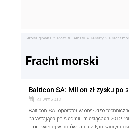
»
»
»
»
Strona główna
Moto
Tematy
Tematy
Fracht mor
Fracht morski
Balticon SA: Milion zł zysku po 
21 wrz 2012
Balticon SA, operator w obsłudze technicz
narastająco po siedmiu miesiącach 2012 rok
proc. więcej w porównaniu z tym samym okr