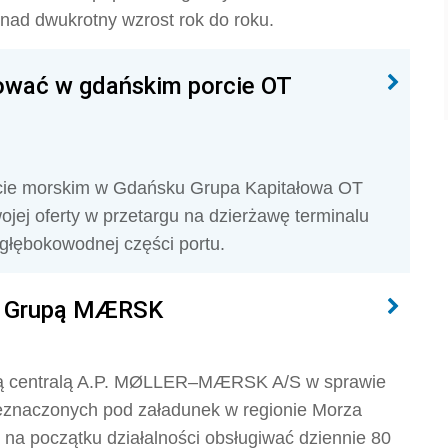
onad dwukrotny wzrost rok do roku.
tować w gdańskim porcie OT
rcie morskim w Gdańsku Grupa Kapitałowa OT
ojej oferty w przetargu na dzierżawę terminalu
głębokowodnej części portu.
 z Grupą MÆRSK
uńską centralą A.P. MØLLER–MÆRSK A/S w sprawie
eznaczonych pod załadunek w regionie Morza
e na początku działalności obsługiwać dziennie 80