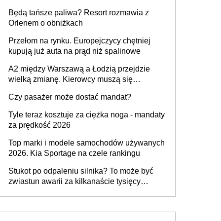
przywrócony do stanu zgodnego z
Będą tańsze paliwa? Resort rozmawia z
technologią producenta
Orlenem o obniżkach
Przełom na rynku. Europejczycy chętniej
kupują już auta na prąd niż spalinowe
A2 między Warszawą a Łodzią przejdzie
wielką zmianę. Kierowcy muszą się
przygotować
Czy pasażer może dostać mandat?
Tyle teraz kosztuje za ciężka noga - mandaty
za prędkość 2026
Top marki i modele samochodów używanych
2026. Kia Sportage na czele rankingu
Stukot po odpaleniu silnika? To może być
zwiastun awarii za kilkanaście tysięcy
złotych