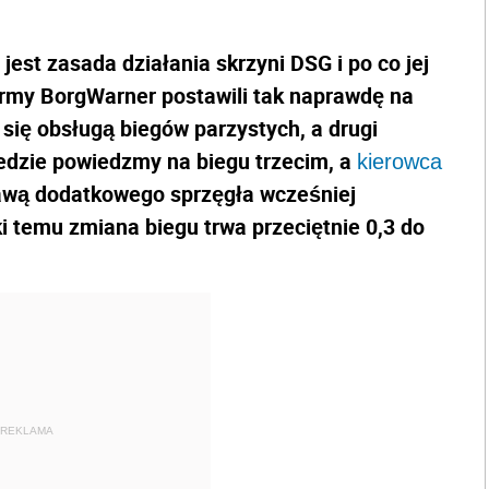
est zasada działania skrzyni DSG i po co jej
irmy BorgWarner postawili tak naprawdę na
się obsługą biegów parzystych, a drugi
jedzie powiedzmy na biegu trzecim, a
kierowca
rawą dodatkowego sprzęgła wcześniej
i temu zmiana biegu trwa przeciętnie 0,3 do
REKLAMA