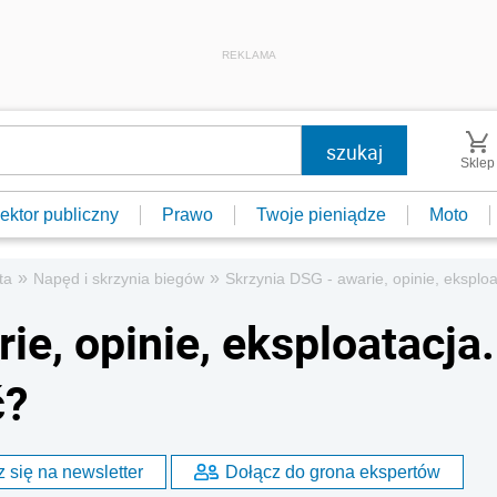
REKLAMA
Sklep
ektor publiczny
Prawo
Twoje pieniądze
Moto
»
»
ta
Napęd i skrzynia biegów
Skrzynia DSG - awarie, opinie, eksplo
ie, opinie, eksploatacja.
ć?
 się na newsletter
Dołącz do grona ekspertów