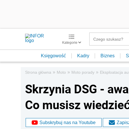
Kategorie
Księgowość
Kadry
Biznes
S
»
»
»
Strona główna
Moto
Moto porady
Eksploatacja au
Skrzynia DSG - awar
Co musisz wiedzie
Subskrybuj nas na Youtube
Zapisz