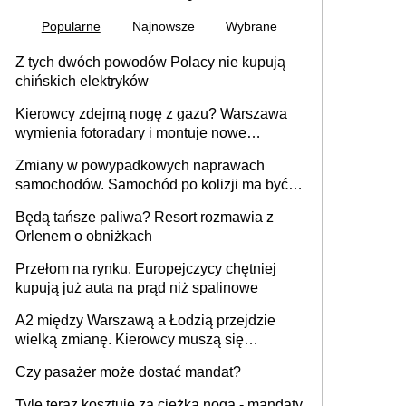
Popularne
Najnowsze
Wybrane
Z tych dwóch powodów Polacy nie kupują
chińskich elektryków
Kierowcy zdejmą nogę z gazu? Warszawa
wymienia fotoradary i montuje nowe
urządzenia
Zmiany w powypadkowych naprawach
samochodów. Samochód po kolizji ma być
przywrócony do stanu zgodnego z
Będą tańsze paliwa? Resort rozmawia z
technologią producenta
Orlenem o obniżkach
Przełom na rynku. Europejczycy chętniej
kupują już auta na prąd niż spalinowe
A2 między Warszawą a Łodzią przejdzie
wielką zmianę. Kierowcy muszą się
przygotować
Czy pasażer może dostać mandat?
Tyle teraz kosztuje za ciężka noga - mandaty