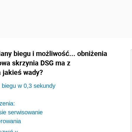
any biegu i możliwość... obniżenia
owa skrzynia DSG ma z
 jakieś wady?
 biegu w 0,3 sekundy
zenia:
sie serwisowanie
erowania
ozwiń
>